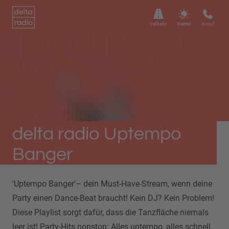
Verkehr
Wetter
Anruf
delta radio Uptempo
Banger
'Uptempo Banger'– dein Must-Have-Stream, wenn deine
Party einen Dance-Beat braucht! Kein DJ? Kein Problem!
Diese Playlist sorgt dafür, dass die Tanzfläche niemals
leer ist! Party-Hits nonstop: Alles uptempo, alles schnell,