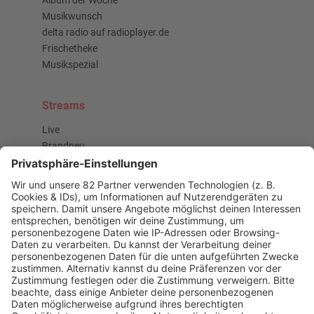
Album der Woche
Musikwunsch
delta radio auf radioplayer.de
Frischetheke
Musikspezial
Streams
Live
Brandneu
Buzz Beat Boutique
Country
Chartbuster der Woche
Der beste Rockpop reloaded
Deutsch
Deutschrap Klassiker
EDM Dancefloor
Good Vibes
I Love Hamburg
Mallorca Party