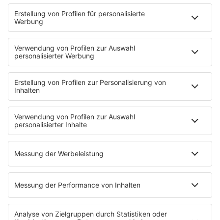
Podcasts
Access All Areas
delta Backstage
Jahrhundertgeschichten
Viva La Social
Mein delta radio
App
DAB+
Alexa Skill
Empfang
Kontakt
Jobs & Praktika
Service
Datenschutz