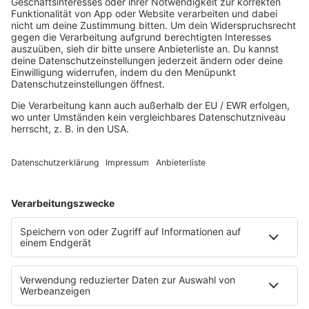
Mitsingen
Top 100 Deutschrap
Top 100 Dance
Top 100 Party
Sommer
Unplugged
TikTok Hittracks
Uptempo Banger
Programm
Aktionen
Aktuelles
Zum Nachhören
Nachrichten
Wetter
Blitzer & Verkehr
Programmübersicht
Team