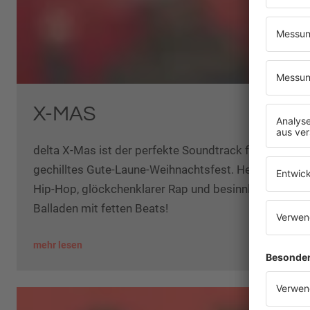
X-MAS
delta X-Mas ist der perfekte Soundtrack für ein
gechilltes Gute-Laune-Weihnachtsfest. Heiliger
Hip-Hop, glöckchenklarer Rap und besinnliche
Balladen mit fetten Beats!
mehr lesen