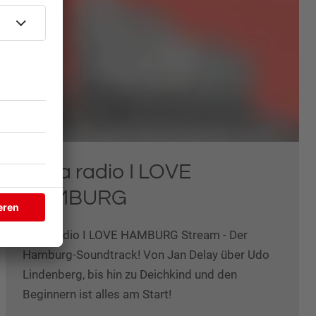
delta radio I LOVE
HAMBURG
delta radio I LOVE HAMBURG Stream - Der
Hamburg-Soundtrack! Von Jan Delay über Udo
Lindenberg, bis hin zu Deichkind und den
Beginnern ist alles am Start!