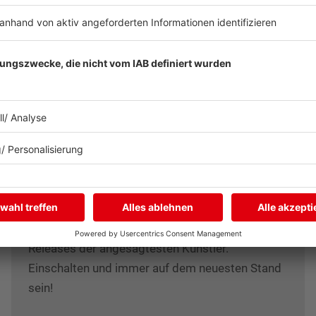
delta radio BRANDNEU
Frisch aus dem Studio: Hier laufen rund um die
Uhr die heißesten Newcomer und brandneue
Releases der angesagtesten Künstler.
Einschalten und immer auf dem neuesten Stand
sein!