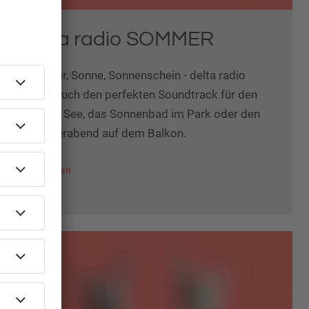
delta radio SOMMER
Sommer, Sonne, Sonnenschein - delta radio
liefert euch den perfekten Soundtrack für den
Tag am See, das Sonnenbad im Park oder den
Sommerabend auf dem Balkon.
mehr lesen