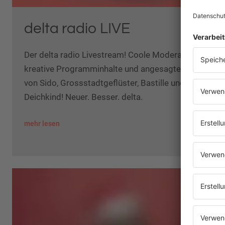
delta radio LIVE
Der delta radio Livestream! Coole Moderatoren,
kreative Programminhalte und angesagte Musik
von Sido, Grossstadtgeflüster, Bastille und
Deichkind! Neuer. Besser. delta.
mehr lesen