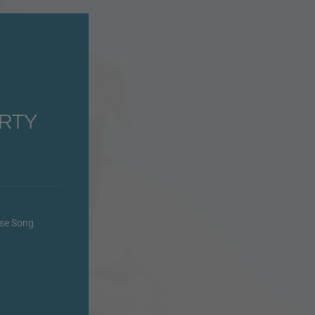
RTY
use Song