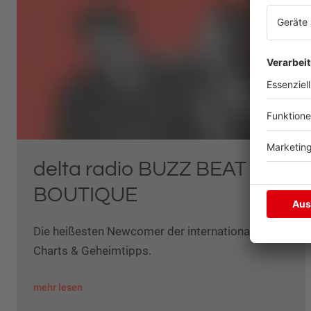
delta radio BUZZ BEAT
BOUTIQUE
Die heißesten Newcomer der internationalen
Charts & Geheimtipps.
mehr lesen