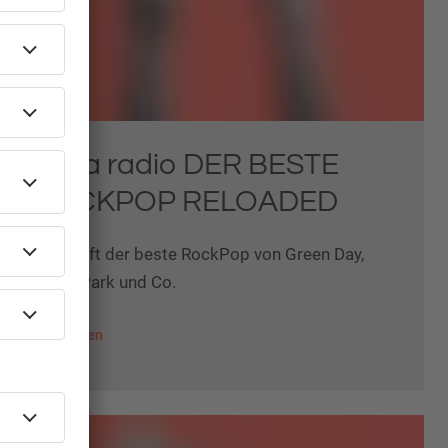
delta radio DER BESTE
ROCKPOP RELOADED
Hier läuft der beste RockPop von Green Day,
Linkin Park und Co.
mehr lesen