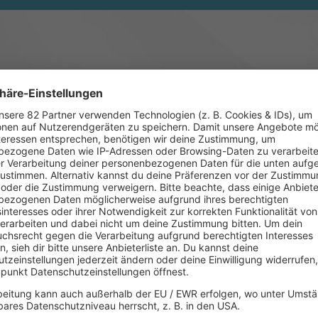
Mehr delta radio Streams
Simon Steinbrecher