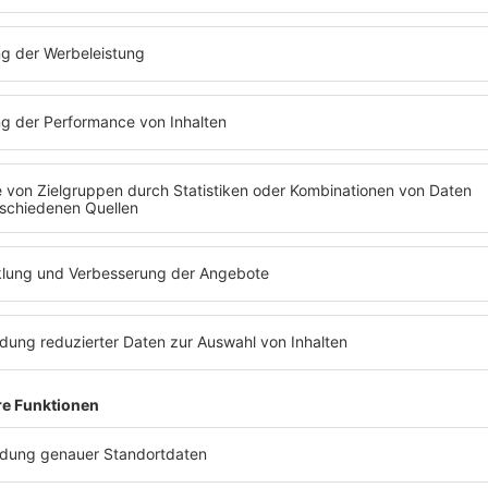
delta radio UNPLUGGED
Hier rocken Die Ärzte, Foo Fighters, Cro… non
stop unplugged .
mehr lesen