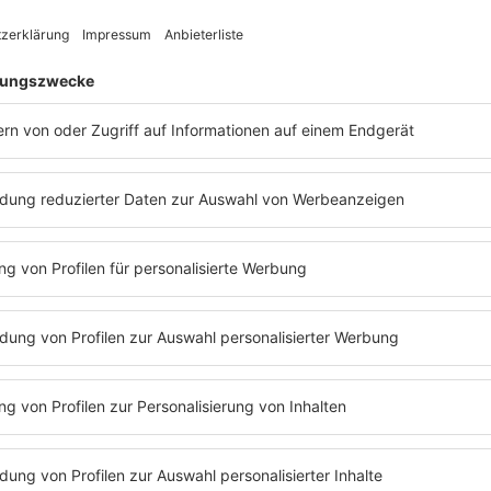
delta radio DEUTSCH
Von Hip-Hop oder Gansta-Rap bis hin zu
Balladen in deutscher Sprache! Deichkind,
257ers, Grossstadtgeflüster, Marteria, Juju,
Alligatoah u.v.a. geben sich das Mikro in die
Hand!
mehr lesen