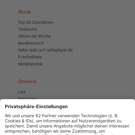
Musik
Top 40 Countdown
Titelsuche
Album der Woche
Musikwunsch
delta radio auf radioplayer.de
Frischetheke
Musikspezial
Streams
Live
Brandneu
Buzz Beat Boutique
Country
Chartbuster der Woche
Der beste Rockpop reloaded
Deutsch