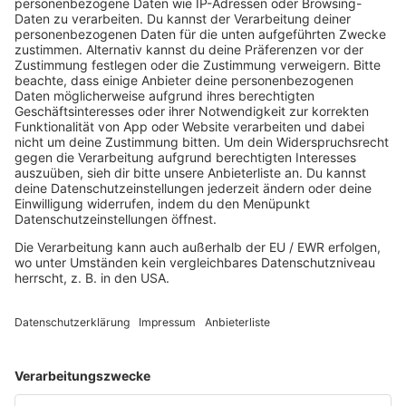
Deutschrap Klassiker
EDM Dancefloor
Good Vibes
I Love Hamburg
Mallorca Party
Mitsingen
Top 100 Deutschrap
Top 100 Dance
Top 100 Party
Sommer
Unplugged
TikTok Hittracks
Uptempo Banger
Programm
Aktionen
Aktuelles
Zum Nachhören