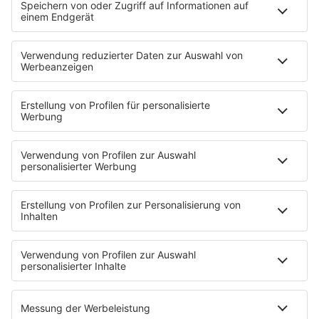
Nachrichten
Wetter
Blitzer & Verkehr
Programmübersicht
Team
Podcasts
Access All Areas
delta Backstage
Jahrhundertgeschichten
Viva La Social
Mein delta radio
App
DAB+
Alexa Skill
Empfang
Kontakt