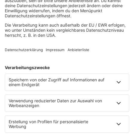
Top 100 Party
Sommer
Unplugged
TikTok Hittracks
Uptempo Banger
Programm
Aktionen
Aktuelles
Zum Nachhören
Nachrichten
Wetter
Blitzer & Verkehr
Programmübersicht
Team
Podcasts