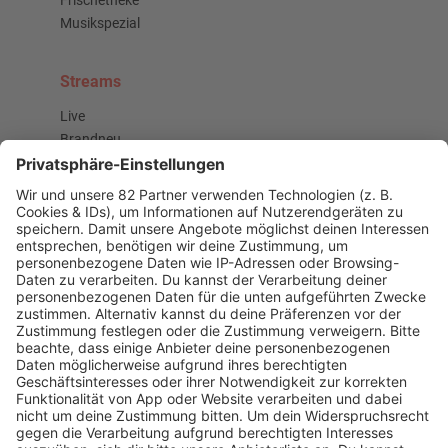
Frischetheke
Musikspezial
Streams
Live
Brandneu
Buzz Beat Boutique
Country
Chartbuster der Woche
Der beste Rockpop reloaded
Deutsch
Deutschrap Klassiker
EDM Dancefloor
Good Vibes
I Love Hamburg
Mallorca Party
Mitsingen
Top 100 Deutschrap
Top 100 Dance