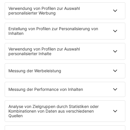
Access All Areas
delta Backstage
Jahrhundertgeschichten
Viva La Social
Mein delta radio
App
DAB+
Alexa Skill
Empfang
Kontakt
Jobs & Praktika
Service
Datenschutz
Datenschutzeinstellungen
Impressum
Teilnahmebedingungen