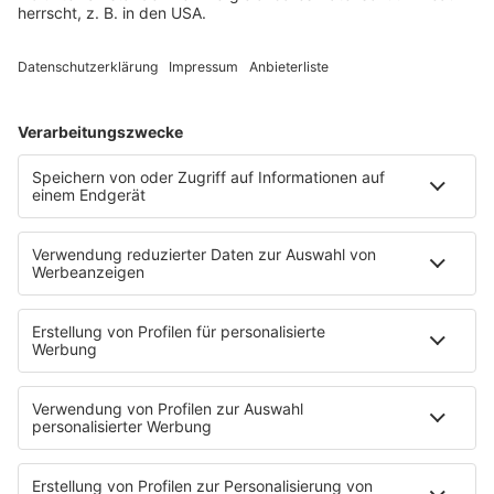
Programm
Aktionen
Aktuelles
Zum Nachhören
Nachrichten
Wetter
Blitzer & Verkehr
Programmübersicht
Team
Podcasts
Access All Areas
delta Backstage
Jahrhundertgeschichten
Viva La Social