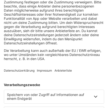
Good Vibes
I Love Hamburg
Mallorca Party
Mitsingen
Top 100 Deutschrap
Top 100 Dance
Top 100 Party
Sommer
Unplugged
TikTok Hittracks
Uptempo Banger
Programm
Aktionen
Aktuelles
Zum Nachhören
Nachrichten
Wetter
Blitzer & Verkehr