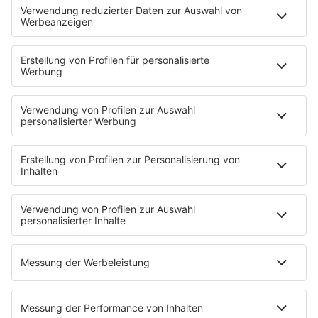
Programmübersicht
Team
Podcasts
Access All Areas
delta Backstage
Jahrhundertgeschichten
Viva La Social
Mein delta radio
App
DAB+
Alexa Skill
Empfang
Kontakt
Jobs & Praktika