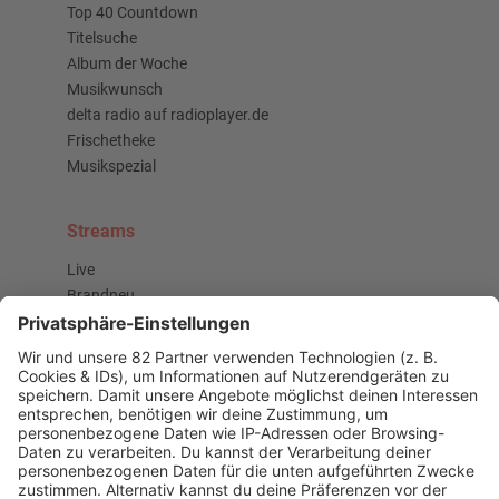
Top 40 Countdown
Titelsuche
Album der Woche
Musikwunsch
delta radio auf radioplayer.de
Frischetheke
Musikspezial
Streams
Live
Brandneu
Buzz Beat Boutique
Country
Chartbuster der Woche
Der beste Rockpop reloaded
Deutsch
Deutschrap Klassiker
EDM Dancefloor