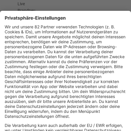
Live
Brandneu
Buzz Beat Boutique
Country
Chartbuster der Woche
Der beste Rockpop reloaded
Deutsch
Deutschrap Klassiker
EDM Dancefloor
Good Vibes
I Love Hamburg
Mallorca Party
Mitsingen
Top 100 Deutschrap
Top 100 Dance
Top 100 Party
Sommer
Unplugged
TikTok Hittracks