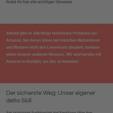
findet ihr hier alle wichtigen Hinweise.
Aktuell gibt es allerdings technische Probleme bei
Amazon, bei denen Alexa bei manchen Nutzerinnen
und Nutzern nicht den Livestream abspielt, sondern
einen unserer anderen Streams. Wir sind bereits mit
Amazon in Kontakt, um das zu beheben.
Der sicherste Weg: Unser eigener
delta Skill
Am stabilsten funktioniert der Empfang über den