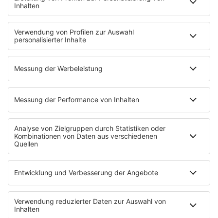
Mein delta radio
App
DAB+
Alexa Skill
Empfang
Kontakt
Jobs & Praktika
Service
Datenschutz
Datenschutzeinstellungen
Impressum
Teilnahmebedingungen
Nutzungsbedingungen
Stromvergleich
Werbung buchen
Moderatoren buchen