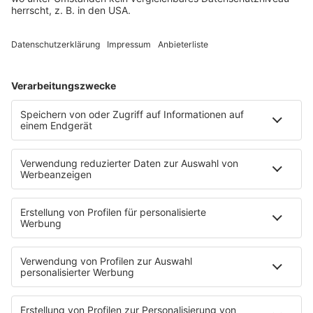
Uptempo Banger
Programm
Aktionen
Aktuelles
Zum Nachhören
Nachrichten
Wetter
Blitzer & Verkehr
Programmübersicht
Team
Podcasts
Access All Areas
delta Backstage
Jahrhundertgeschichten
Viva La Social