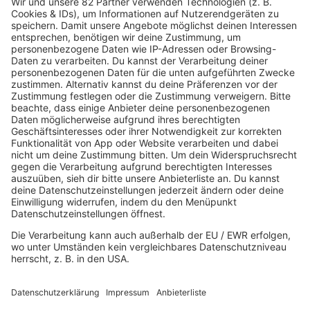
#5
SWEDISH HOUSE
MAFIA & LYKKE LI -
HAPPINESS IS SO
SAD
Jetzt abstimmen