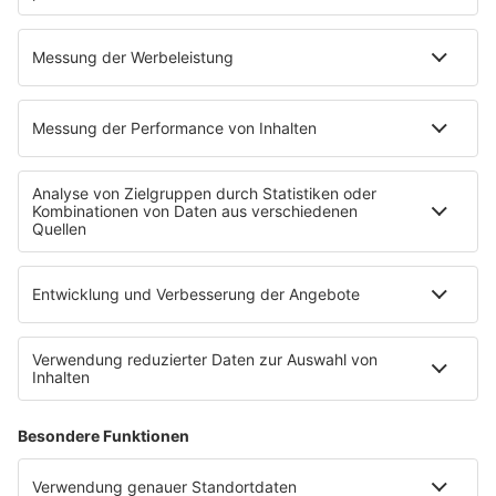
Live
Brandneu
Buzz Beat Boutique
Country
Chartbuster der Woche
Der beste Rockpop reloaded
Deutsch
Deutschrap Klassiker
EDM Dancefloor
Good Vibes
I Love Hamburg
Mallorca Party
Mitsingen
Top 100 Deutschrap
Top 100 Dance
Top 100 Party
Sommer
Unplugged
TikTok Hittracks