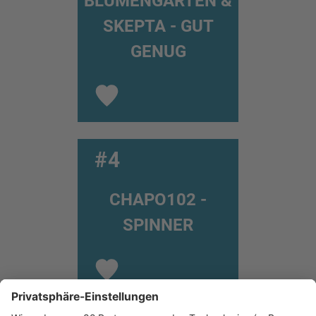
BLUMENGARTEN &
SKEPTA - GUT
GENUG
#4
CHAPO102 -
SPINNER