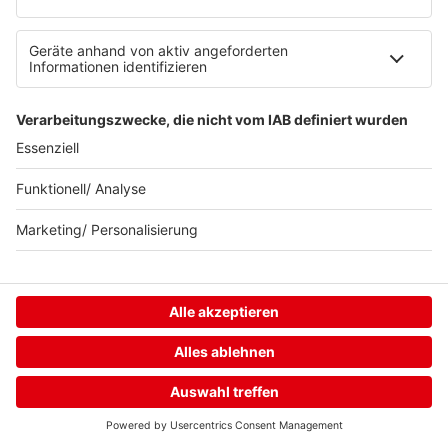
Uptempo Banger
Programm
Aktionen
Aktuelles
Zum Nachhören
Nachrichten
Wetter
Blitzer & Verkehr
Programmübersicht
Team
Podcasts
Access All Areas
delta Backstage
Jahrhundertgeschichten
Home
Streams
Menü
Login
Viva La Social