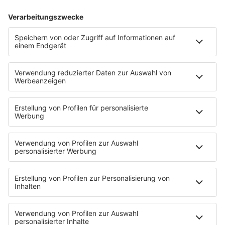
Konzerte & Tickets
Konzertkalender
Tickets gewinnen
Musik
Top 40 Countdown
Titelsuche
Album der Woche
Musikwunsch
delta radio auf radioplayer.de
Frischetheke
Musikspezial
Streams