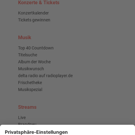
Konzerte & Tickets
Konzertkalender
Tickets gewinnen
Musik
Top 40 Countdown
Titelsuche
Album der Woche
Musikwunsch
delta radio auf radioplayer.de
Frischetheke
Musikspezial
Streams
Live
Brandneu
Buzz Beat Boutique