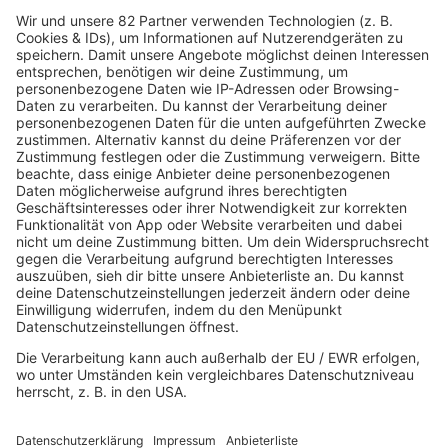
Country
Chartbuster der Woche
Der beste Rockpop reloaded
Deutsch
Deutschrap Klassiker
EDM Dancefloor
Good Vibes
I Love Hamburg
Mallorca Party
Mitsingen
Top 100 Deutschrap
Top 100 Dance
Top 100 Party
Sommer
Unplugged
TikTok Hittracks
Uptempo Banger
Programm