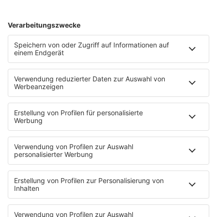
Aktionen
Aktuelles
Zum Nachhören
Nachrichten
Wetter
Blitzer & Verkehr
Programmübersicht
Team
Podcasts
Access All Areas
delta Backstage
Jahrhundertgeschichten
Viva La Social
Mein delta radio
App