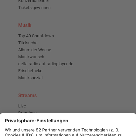
Konzertkalender
Tickets gewinnen
Musik
Top 40 Countdown
Titelsuche
Album der Woche
Musikwunsch
delta radio auf radioplayer.de
Frischetheke
Musikspezial
Streams
Live
Brandneu
Buzz Beat Boutique
Country
Chartbuster der Woche