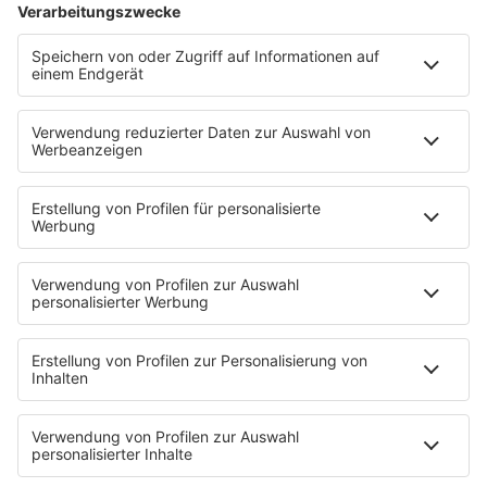
Aktuelles
Zum Nachhören
Nachrichten
Wetter
Blitzer & Verkehr
Programmübersicht
Team
Podcasts
Access All Areas
delta Backstage
Jahrhundertgeschichten
Viva La Social
Mein delta radio
App
DAB+
Alexa Skill