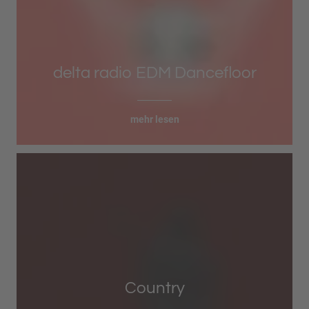
delta radio EDM Dancefloor
mehr lesen
Country