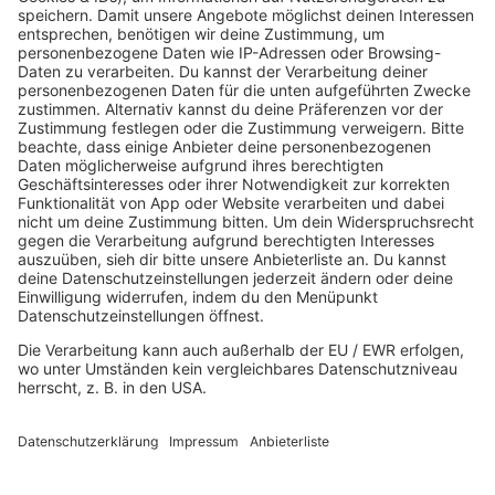
Der beste Rockpop reloaded
Deutsch
Deutschrap Klassiker
EDM Dancefloor
Good Vibes
I Love Hamburg
Mallorca Party
Mitsingen
Top 100 Deutschrap
Top 100 Dance
Top 100 Party
Sommer
Unplugged
TikTok Hittracks
Uptempo Banger
Programm
Aktionen