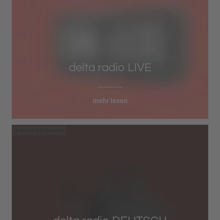
delta radio LIVE
mehr lesen
Simon Steinbrecher