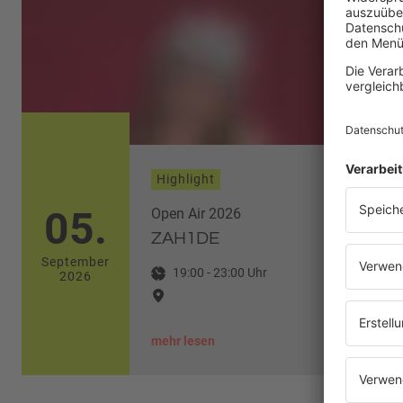
Highlight
05.
Open Air 2026
ZAH1DE
September
19:00
-
23:00
Uhr
2026
mehr lesen