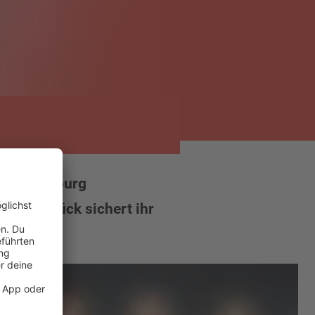
n und Hamburg
schen Glück sichert ihr
Sony Music