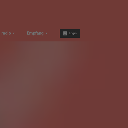
a radio
Empfang
Login