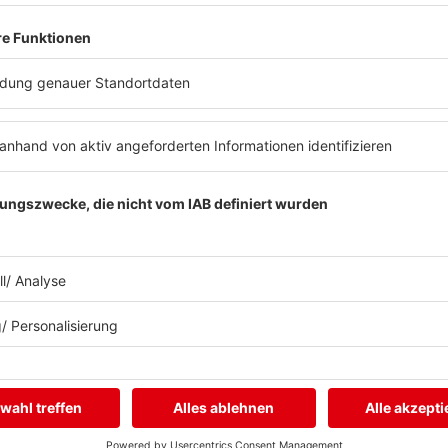
Buzz Beat Boutique
Zum Nachhören
Country
Nachrichten
.de
Chartbuster der Woche
Wetter
Der beste Rockpop reloaded
Blitzer & Verkehr
Deutsch
Programmübersicht
Deutschrap Klassiker
Team
EDM Dancefloor
Good Vibes
I Love Hamburg
Mallorca Party
Mitsingen
Top 100 Deutschrap
Top 100 Dance
Top 100 Party
Sommer
Unplugged
TikTok Hittracks
Uptempo Banger