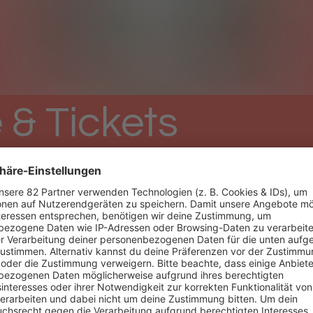
 & Tickets
Festivalsender Nummer 1 in Schleswig-Holstei
e angesagtesten Acts im Norden und mit ein bis
!