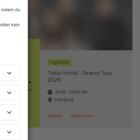
Highlight
01.
Tokio Hotel - Arena Tour
2026
November
20:00
-
23:00
Uhr
2026
Hamburg
Tickets
mehr lesen