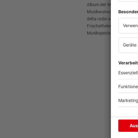
Album der Woche
Musikwunsch
delta radio auf radioplayer
Frischetheke
Musikspezial