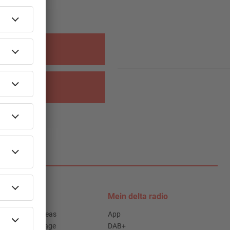
alender
n
Podcasts
Mein delta radio
Access All Areas
App
delta Backstage
DAB+