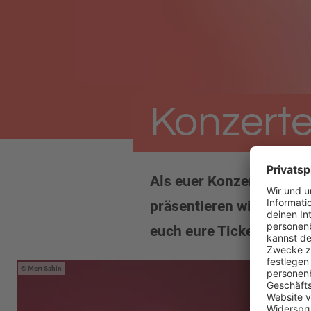
Konzerte
Als euer Konzert- und 
präsentieren wir euch di
euch eure Tickets für lau
Mert Sahin