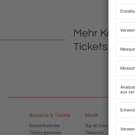
Mehr Konzer
Tickets
Konzerte & Tickets
Musik
Konzertkalender
Top 40 Countdown
Tickets gewinnen
Titelsuche