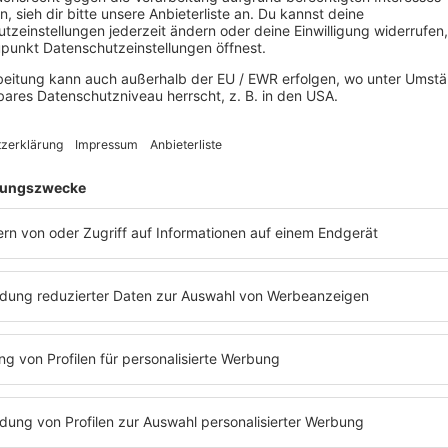
Highlight
10.
Open Air 2026
Robin Schulz
September
19:00
-
23:00
Uhr
2026
mehr lesen