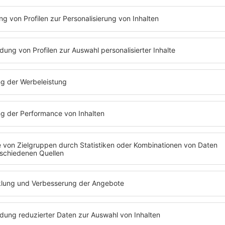
Zum Konzertk
te &
Tickets kaufe
Streams
Programm
Live
Aktionen
Brandneu
Aktuelles