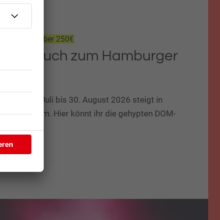
m Wert von über 250€
hicken euch zum Hamburger
rdom!
en: Vom 24. Juli bis 30. August 2026 steigt in
Sommerdom. Hier könnt ihr die gehypten DOM-
uben!