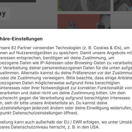
ay
CHARTBUSTER DER
WOCHE
Alle Streams öffnen
Infos zu den delta radio Streams
Was lief wann?