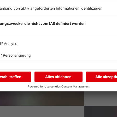
DOM-Pakete i
Wir sc
Somme
Alle einsteig
Hamburg der 
Pakete absta
mehr lesen