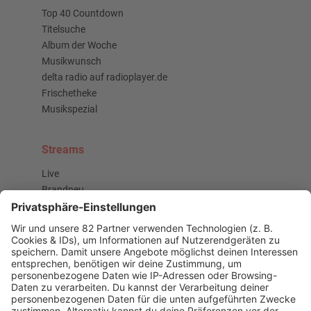
Top 40 Countdown
Titelsuche
Album der Woche
Musikwunsch
delta radio auf radioplayer.de
Frischetheke
Musikspezial
Streams
Live
Brandneu
Buzz Beat Boutique
Country
Chartbuster der Woche
Der beste Rockpop reloaded
Deutsch
Deutschrap Klassiker
EDM Dancefloor