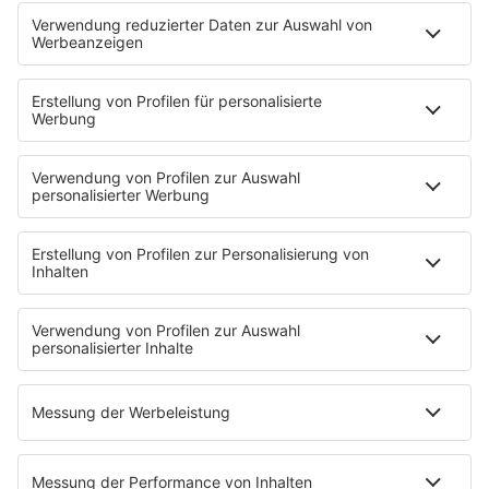
Programmübersicht
Team
Podcasts
Access All Areas
delta Backstage
Jahrhundertgeschichten
Viva La Social
Mein delta radio
App
DAB+
Alexa Skill
Empfang
Kontakt
Jobs & Praktika