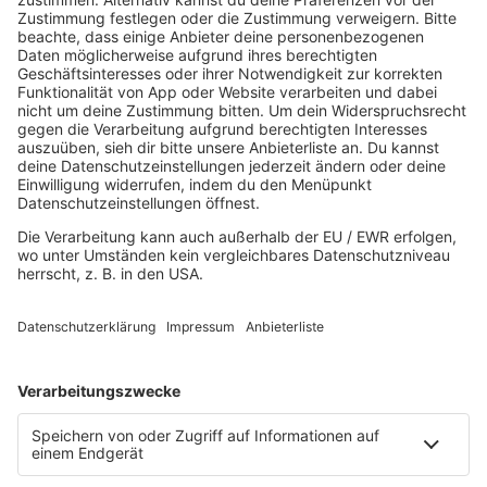
Good Vibes
I Love Hamburg
Mallorca Party
Mitsingen
Top 100 Deutschrap
Top 100 Dance
Top 100 Party
Sommer
Unplugged
TikTok Hittracks
Uptempo Banger
Programm
Aktionen
Aktuelles
Zum Nachhören
Nachrichten
Wetter
Blitzer & Verkehr