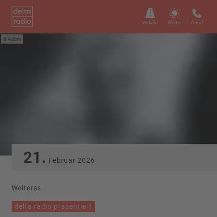
Verkehr
Wetter
Anruf
Adum
21.
Februar
2026
Weiteres
delta radio präsentiert