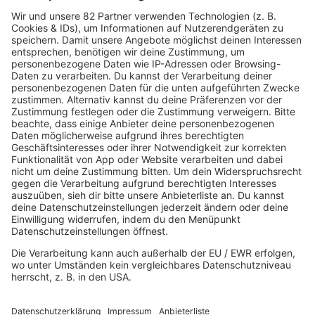
Country
Chartbuster der Woche
Der beste Rockpop reloaded
Deutsch
Deutschrap Klassiker
EDM Dancefloor
Good Vibes
I Love Hamburg
Mallorca Party
Mitsingen
Top 100 Deutschrap
Top 100 Dance
Top 100 Party
Sommer
Unplugged
TikTok Hittracks
Uptempo Banger
Programm