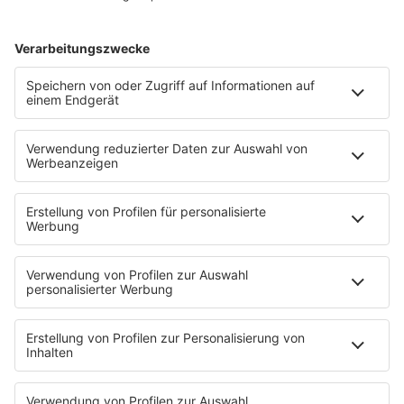
Aktionen
Aktuelles
Zum Nachhören
Nachrichten
Wetter
Blitzer & Verkehr
Programmübersicht
Team
Podcasts
Access All Areas
delta Backstage
Jahrhundertgeschichten
Viva La Social
Mein delta radio
App