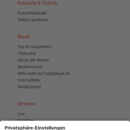
Konzerte & Tickets
Konzertkalender
Tickets gewinnen
Musik
Top 40 Countdown
Titelsuche
Album der Woche
Musikwunsch
delta radio auf radioplayer.de
Frischetheke
Musikspezial
Streams
Live
Brandneu
Buzz Beat Boutique