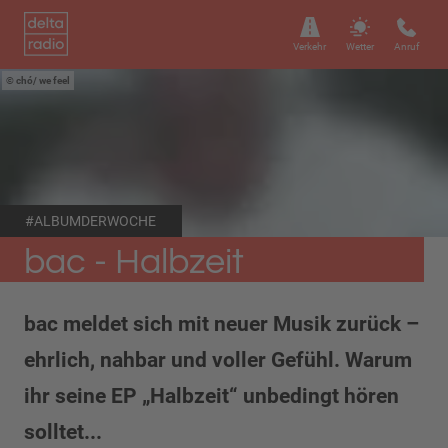
Verkehr
Wetter
Anruf
chó/ we feel
#ALBUMDERWOCHE
bac - Halbzeit
bac meldet sich mit neuer Musik zurück –
ehrlich, nahbar und voller Gefühl. Warum
ihr seine EP „Halbzeit“ unbedingt hören
solltet...