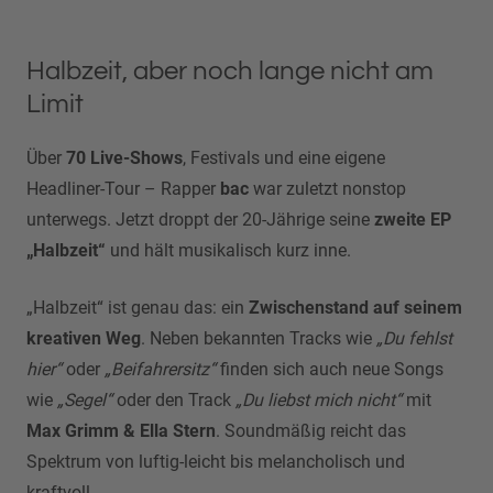
Halbzeit, aber noch lange nicht am
Limit
Über
70 Live-Shows
, Festivals und eine eigene
Headliner-Tour – Rapper
bac
war zuletzt nonstop
unterwegs. Jetzt droppt der 20-Jährige seine
zweite EP
„Halbzeit“
und hält musikalisch kurz inne.
„Halbzeit“ ist genau das: ein
Zwischenstand auf seinem
kreativen Weg
. Neben bekannten Tracks wie
„Du fehlst
hier“
oder
„Beifahrersitz“
finden sich auch neue Songs
wie
„Segel“
oder den Track
„Du liebst mich nicht“
mit
Max Grimm & Ella Stern
. Soundmäßig reicht das
Spektrum von luftig-leicht bis melancholisch und
kraftvoll.