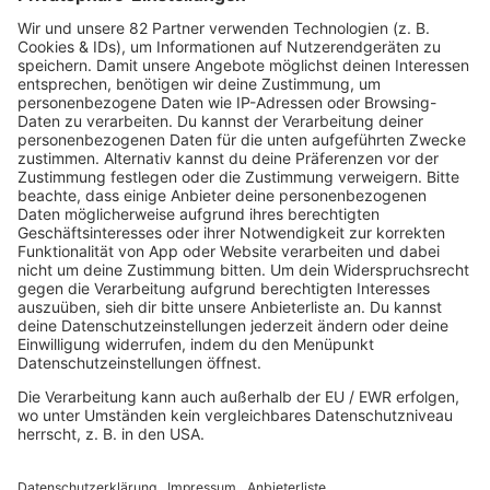
Country
Chartbuster der Woche
Der beste Rockpop reloaded
Deutsch
Deutschrap Klassiker
EDM Dancefloor
Good Vibes
I Love Hamburg
Mallorca Party
Mitsingen
Top 100 Deutschrap
Top 100 Dance
Top 100 Party
Sommer
Unplugged
TikTok Hittracks
Uptempo Banger
Programm