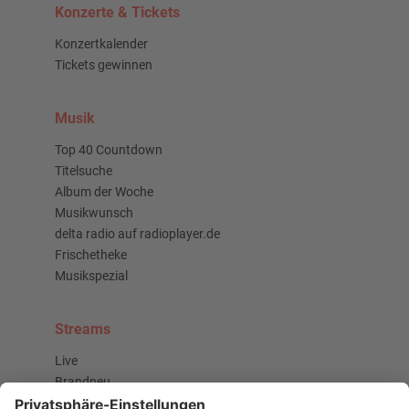
Konzerte & Tickets
Konzertkalender
Tickets gewinnen
Musik
Top 40 Countdown
Titelsuche
Album der Woche
Musikwunsch
delta radio auf radioplayer.de
Frischetheke
Musikspezial
Streams
Live
Brandneu
Buzz Beat Boutique