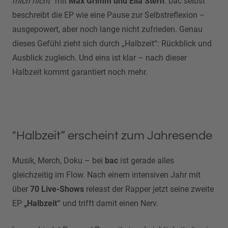
mich nicht“
mit
Max Grimm und Ella Stern
. bac selbst
beschreibt die EP wie eine Pause zur Selbstreflexion –
ausgepowert, aber noch lange nicht zufrieden. Genau
dieses Gefühl zieht sich durch „Halbzeit“: Rückblick und
Ausblick zugleich. Und eins ist klar – nach dieser
Halbzeit kommt garantiert noch mehr.
"Halbzeit“ erscheint zum Jahresende
Musik, Merch, Doku – bei
bac
ist gerade alles
gleichzeitig im Flow. Nach einem intensiven Jahr mit
über
70 Live-Shows
releast der Rapper jetzt seine zweite
EP
„Halbzeit“
und trifft damit einen Nerv.