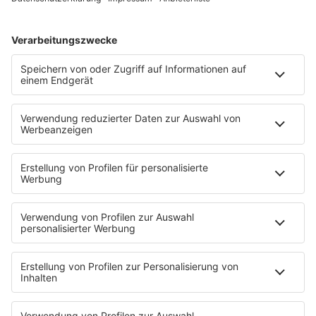
Aktionen
Aktuelles
Zum Nachhören
Nachrichten
Wetter
Blitzer & Verkehr
Programmübersicht
Team
Podcasts
Access All Areas
delta Backstage
Jahrhundertgeschichten
Viva La Social
Mein delta radio
App