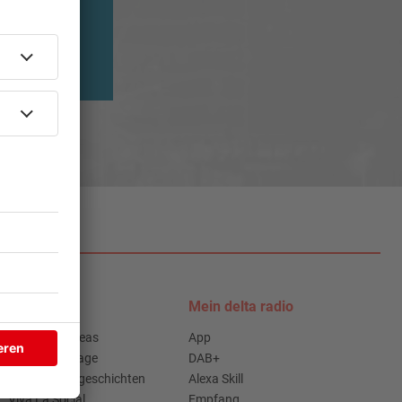
Podcasts
Mein delta radio
Access All Areas
App
delta Backstage
DAB+
Jahrhundertgeschichten
Alexa Skill
Viva La Social
Empfang