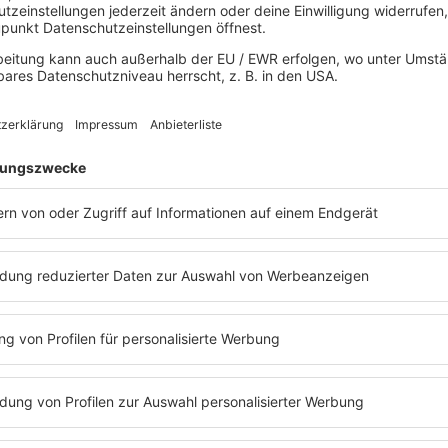
welt und Bevölkerung. Auch steigende Mieten sind ein großes
pia dem
Breitensport
langfristig wirklich helfen würde. Mit dies
ringen.
 bleiben im Rennen
eiben München, die Rhein-Ruhr-Region und Berlin im Rennen um
on ist die Zustimmung deutlich positiver ausgefallen. Der
Deut
 welchem Bewerber Deutschland ins internationale Auswahlverf
 auf Olympia im Norden. Für die Bewerbungen von München und 
eln
zur Verfügung stehen. Erst im April hat sich eine große Mehrh