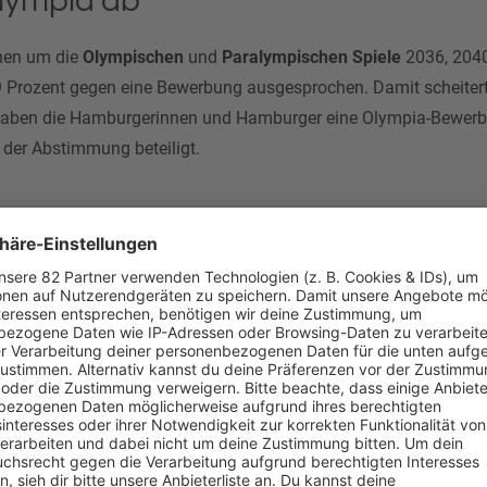
lympia ab
nnen um die
Olympischen
und
Paralympischen Spiele
2036, 2040
9 Prozent gegen eine Bewerbung ausgesprochen. Damit scheitert
haben die Hamburgerinnen und Hamburger eine Olympia-Bewerbu
 der Abstimmung beteiligt.
en Senat
erlage
für den rot-grünen Senat und Bürgermeister
Peter Tschen
 Olympia geworben. Auch viele bekannte Gesichter sind in den
gewesen. Trotzdem kann die Pro-Kampagne die Mehrheit nicht ü
 ähnliche Argumente an wie vor elf Jahren: unkalkulierbare Kos