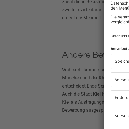
zusätzliche Belastungen für Um
zweifeln viele daran, dass Olym
erneut die Mehrheit hinter sich b
Andere Bewerber
Während Hamburg ausscheidet, bl
München und der Rhein-Ruhr-Regi
entscheidet Ende September, mit
Auch die Stadt
Kiel
hofft weiter
Kiel als Austragungsort fürs
Seg
Bewerbung ausgesprochen.