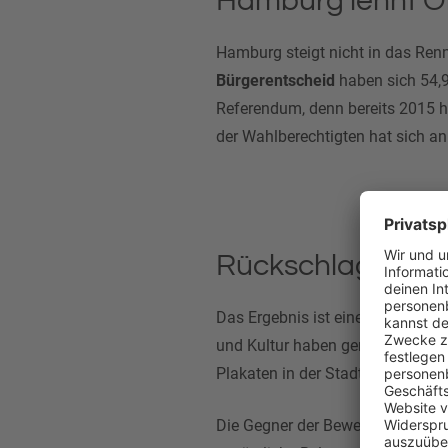
Hamburg lehnt O
Hamburg steigt nicht in das Re
Bürgerentscheid
haben sich 54,
Referendum, denn bereits 2015 
der Wahlberechtigten hat sich an
Rückschlag für d
Das Ergebnis ist eine
klare Nied
und Kultur haben gemeinsam für
Plakaten in der Stadt zu sehen 
Die Gegner der Bewerbung führen