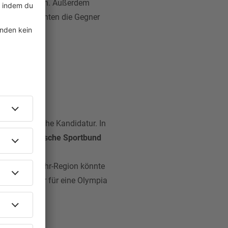
 Thema gewesen. Außerdem
en Sorgen konnten die Gegner
 die deutsche Kandidatur. In
sche Olympische Sportbund
ahren geht.
der Rhein-Ruhr-Region könnte
eit der Kieler für eine Olympia