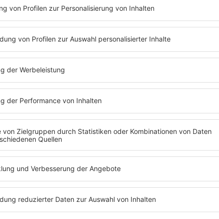
I LOVE HAMB
zt abspielen
Unsere Lieblingsdisziplin bei
Musik aus Hamburg. Kriegt i
im delta I Love Hamburg Str
Es läuft:
Deichkind mit Like mich am Arsch