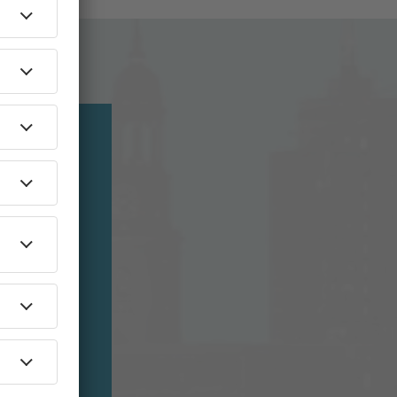
URG
 Olympia:
hr 24/7
eam!