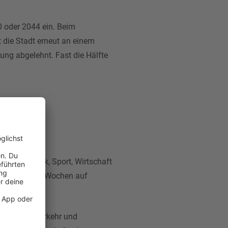
 oder 2044 ein. Beim
 die Stadt erneut an einem
ng abgelehnt. Fast die Hälfte
tscher
. Politik, Sport, Wirtschaft
 vergangenen Wochen auf
berzeugen.
ten, mehr Verkehr und