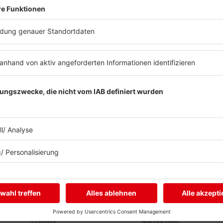
Streams
Programm
Live
Aktionen
Brandneu
Aktuelles
Buzz Beat Boutique
Zum Nachhören
Country
Nachrichten