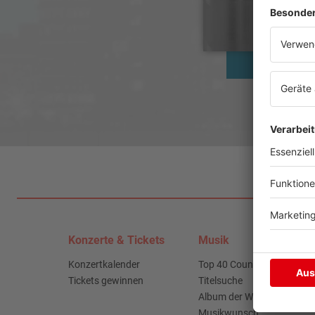
Konzerte & Tickets
Musik
Konzertkalender
Top 40 Countdown
Tickets gewinnen
Titelsuche
Album der Woche
Musikwunsch