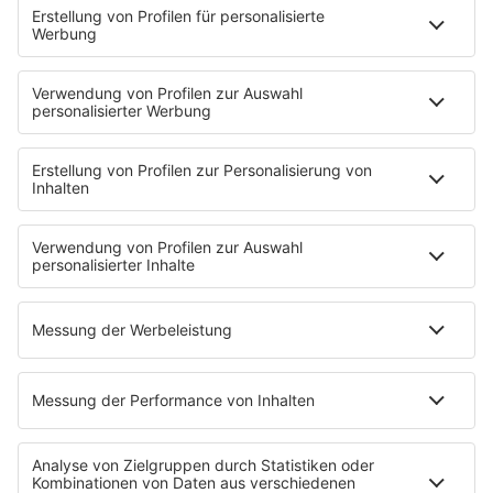
Podcasts
Access All Areas
delta Backstage
Jahrhundertgeschichten
Viva La Social
Mein delta radio
App
DAB+
Alexa Skill
Empfang
Kontakt
Jobs & Praktika
Service
Datenschutz