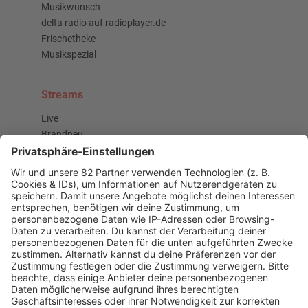
Musikwunsch
delta radio auf radioplayer.de
Frischetheke
Musikspezial
Streams
Live
Brandneu
Buzz Beat Boutique
Country
Chartbuster der Woche
Der beste Rockpop reloaded
Deutsch
Deutschrap Klassiker
EDM Dancefloor
Good Vibes
I Love Hamburg
Mallorca Party