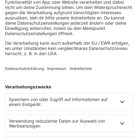
Mitsingen
Top 100 Deutschrap
Top 100 Dance
Top 100 Party
Sommer
Unplugged
TikTok Hittracks
Uptempo Banger
Programm
Aktionen
Aktuelles
Zum Nachhören
Nachrichten
Wetter
Blitzer & Verkehr
Programmübersicht
Team