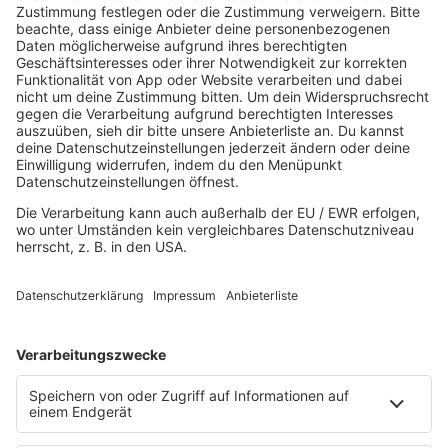
Good Vibes
I Love Hamburg
Mallorca Party
Mitsingen
Top 100 Deutschrap
Top 100 Dance
Top 100 Party
Sommer
Unplugged
TikTok Hittracks
Uptempo Banger
Programm
Aktionen
Aktuelles
Zum Nachhören
Nachrichten
Wetter
Blitzer & Verkehr