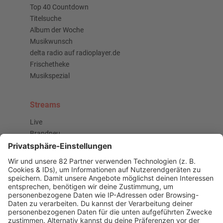
Top 40 Countdown
Titelsuche
Album der Woche
Musikwunsch
delta radio auf radioplayer.de
Frischetheke
Musikspezial
Streams
Live
Brandneu
Buzz Beat Boutique
Country
Chartbuster der Woche
Der beste Rockpop reloaded
Deutsch
Deutschrap Klassiker
EDM Dancefloor