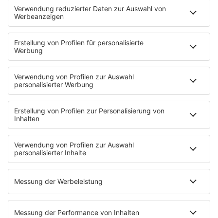
Programmübersicht
Team
Podcasts
Access All Areas
delta Backstage
Jahrhundertgeschichten
Viva La Social
Mein delta radio
App
DAB+
Alexa Skill
Empfang
Kontakt
Jobs & Praktika