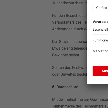
Jugendschutzbestimmungen eing
Für den Besuch des Festivals ge
Veranstalters des Festivals. del
Änderungen durch den Veranstalt
Der Gewinn ist personengebunden 
Etwaige entstehende Kosten, z. B
Gewinner selbst.
Sollten das Festival oder einzel
oder Unwetter, besteht kein Ans
6. Datenschutz
Mit der Teilnahme am Gewinnspie
Teilnehmerin/des Teilnehmers au