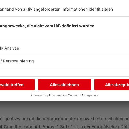
ehalten werden.
lten ergänzend die Teilnahme-, Einlass-, Sicherheits- und Haus
ta radio hat keinen Einfluss auf die Durchführung der Veranstalt
er.
und nicht übertragbar. Ein Weiterverkauf ist nicht erlaubt.
. Fahrtkosten, Verpflegung, Ausrüstung für die Übernachtung / Au
ne Konzerte des Festivals abgesagt werden und ausfallen, z. B. 
pruch auf Erstattung oder Tausch der gewonnenen Tickets.
l geht zwingend die Verarbeitung der insoweit erforderlichen 
f Grundlage von Art. 6 Abs. 1 Satz 1 lit. b der Europäischen D