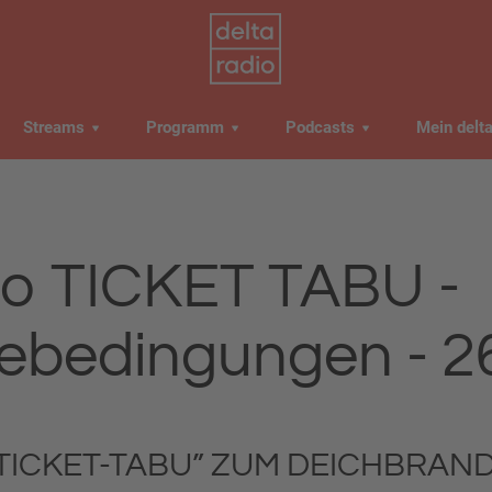
Streams
Programm
Podcasts
Mein delt
dio TICKET TABU -
ebedingungen - 2
„TICKET-TABU” ZUM DEICHBRAND 