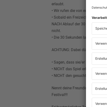
erlaubt.
• Wir rufen die von euch genannt
• Sobald ein Freizeichen zu hören
NACH Ablauf der 30 Sekunden daz
nicht.
• Die 30 Sekunden laufen ab dem
ACHTUNG: Dabei dürft ihr NICHT
• Sagen, dass sie/er gerade Teil
• NICHT das Spiel erklären.
• NICHT den gesuchten Begriff 
Nennt deine Freundin/dein Freun
Festival!!!