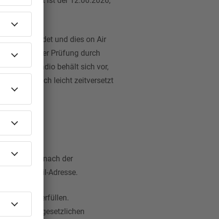
her Zeitpunkt ist der 12.06.2026,
nrufer beendet und dies on Air
 nach erfolgter Prüfung durch
ist. delta radio behält sich vor,
rte Gespräch leicht zeitversetzt
rbeiter direkt nach der
en und E-Mail-Adresse.
anstalters erfüllen.
ers und die gesetzlichen