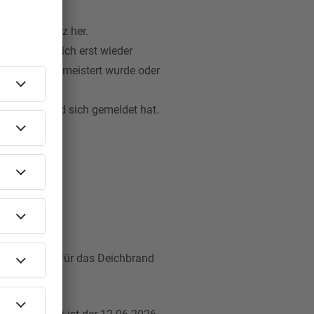
3er-Konferenz her.
dio werden sich erst wieder
rfolgreich gemeistert wurde oder
gennimmt und sich gemeldet hat.
 1x2 Tickets für das Deichbrand