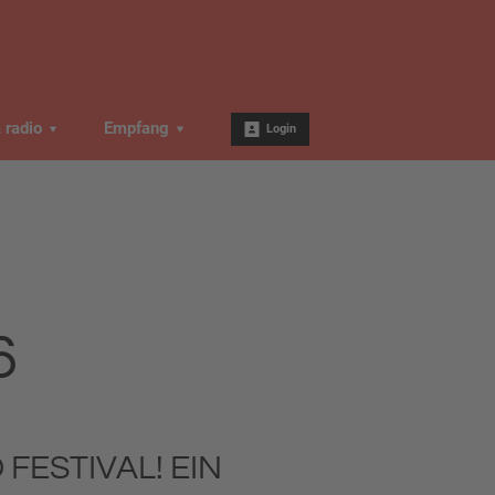
a radio
Empfang
Login
6
FESTIVAL! EIN