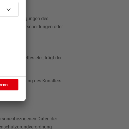
ordnungsbedingungen des
ung, Einlassentscheidungen oder
fbau des Zeltes etc., trägt der
wegen Erkrankung des Künstlers
personenbezogenen Daten der
atenschutzgrundverordnung