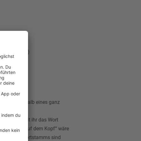
e mitspielt ;)
nden „innerhalb eines ganz
eispiel: Sollt ihr das Wort
gen. „Hast du auf dem Kopf“ wäre
erhalb des Wortstamms sind