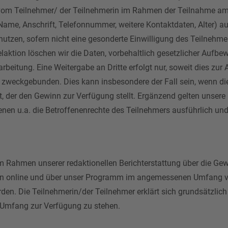
 vom Teilnehmer/ der Teilnehmerin im Rahmen der Teilnahme am
ame, Anschrift, Telefonnummer, weitere Kontaktdaten, Alter) a
tzen, sofern nicht eine gesonderte Einwilligung des Teilnehmer
aktion löschen wir die Daten, vorbehaltlich gesetzlicher Aufbe
arbeitung. Eine Weitergabe an Dritte erfolgt nur, soweit dies zu
nd zweckgebunden. Dies kann insbesondere der Fall sein, wenn 
t, der den Gewinn zur Verfügung stellt. Ergänzend gelten unsere
en u.a. die Betroffenenrechte des Teilnehmers ausführlich und
m Rahmen unserer redaktionellen Berichterstattung über die Ge
n online und über unser Programm im angemessenen Umfang ver
en. Die Teilnehmerin/der Teilnehmer erklärt sich grundsätzlich
Umfang zur Verfügung zu stehen.