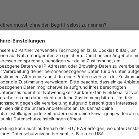
rklären müsst, ohne den Begriff selbst zu nennen?
u! Ein Wort und dort“!
d eure/n „Buddy“ zum Deichbrand Festival.
ht im Vorfeld und eure/r Buddy weiß nicht mal, dass er/sie gerad
-Plus-App.
zurück und ihr spielt um die Tickets.
rgespräch, welches Wort ihr eurem Buddy innerhalb von 30 Seku
ollt.
ort selbst nicht sagen und auch keine Teile aus dem Wortstamm. B
eder das Wort „Kopf“, „Köpfe“ etc. noch „Hörer“, „hören“ etc. sa
“ wäre ebenso ungültig etc. Alle anderen Umschreibungen auß