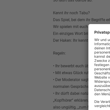
So läuft das Ganze ab:
Kennt ihr noch Tabu?
Das Spiel, bei dem ihr Begriffe e
Wir spielen mit euch: „Ticket-Tab
Ein einziges Wort bringt euch un
Der Haken: Ihr kennt das Wort nic
Regeln:
• Ihr bewerbt euch über die delta
• Mit etwas Glück rufen wir euch 
• Der Moderator sagt euch im Vo
normalen Gesprächs“ entlocken s
• Ihr dürft dabei natürlich das W
„Kopfhörer“ erklären, dürft ihr w
also ungültig, „zum MusikHÖREN