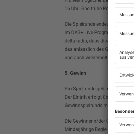
Frühestmöglicher Zeitpunkt für de
16 Uhr. Eine frühe Registrierung
Die Spielrunde endet, wenn die 
im DAB+-Live-Programm von delta
delta radio, dass die/der vorläuf
das anlässlich des Gewinnspiels
und auch wiederholt im Program
5. Gewinn
Pro Spielrunde geht es um je 2 Ti
Der Eintritt erfolgt über die Gäst
Gewinnspielrunde melden, um all
Die Gewinnerin/der Gewinner und
Minderjährige Begleitpersonen dü