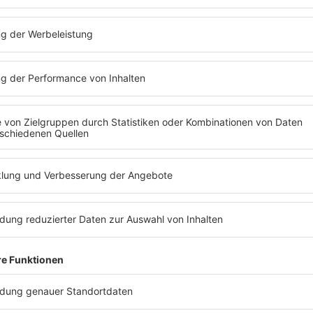
n Eingang bei delta radio ist der 29.05.2026, 0 Uhr. Letztmöglic
 erhöht die Gewinnchancen.
Moderatorin/der Moderator das Gespräch mit der Anruferin/dem A
 radio zu hören ist. Der Anspruch auf den Gewinn entsteht erst
ige Gewinner/in auch tatsächlich teilnahme- und gewinnberechtigt 
 zwischen Moderatorin/Moderator und Kandidatin/Kandidat gefüh
m auszustrahlen.
ckets für das Deichbrand Festival vom 16. bis 19. Juli 2026.
eliste von delta radio. Hierzu wird sich eine Mitarbeiterin/ein Mita
e hierfür erforderlichen Daten aufzunehmen, insbesondere Nam
 die Begleitperson müssen die Zugangsvoraussetzungen des Ver
rfen den Gewinn nur nutzen, sofern die Vorgaben des Veranstalt