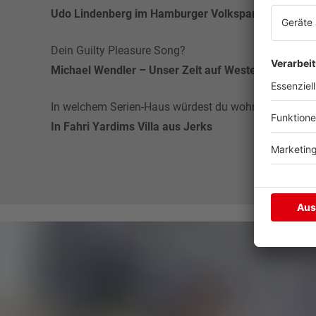
Udo Lindenberg im Hamburger Volksparkstadion
Dein Guilty Pleasure Song?
Michael Wendler – Unser Zelt auf Westerland
In welchem Serien-Haus würdest du wohnen wollen?
In Fahri Yardims Villa aus Jerks