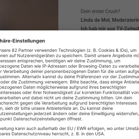
Dein erster Crush?
Linda de Mol, Moderatori
Ich hab mir aus TV-Zeitsch
eingerahmt…
Was kannst du nicht, was 
Das R rollen
Eine Serie mit absolutem 
Jerks! Einfach Jerks! Ich 