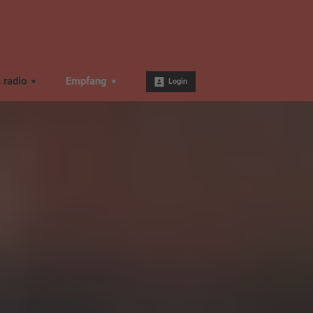
a radio
Empfang
Login