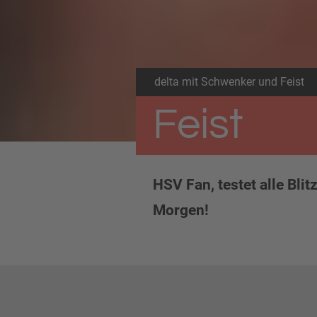
delta mit Schwenker und Feist
Feist
HSV Fan, testet alle Bli
Morgen!