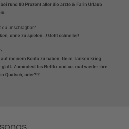
bei rund 80 Prozent aller die ärzte & Farin Urlaub
in.
st du unschlagbar?
nken, ohne zu spielen…! Geht schneller!
r?
e auf meinem Konto zu haben. Beim Tanken krieg
 glatt. Zumindest bis Netflix und co. mal wieder ihre
n Quatsch, oder?!?
esongs