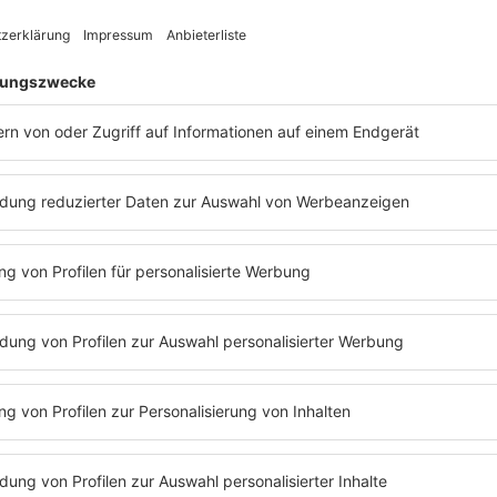
song?
 dir überhaupt nicht passt, wenn du deinen Kopf nicht nur zum 
Die Ärzte - Deine Schuld