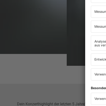
Dein Konzerthighlight der letzten 5 Jahre?