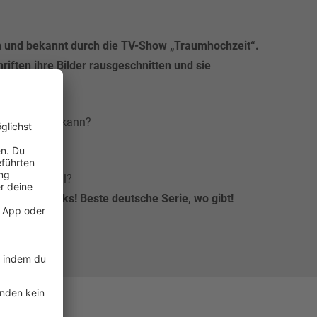
n und bekannt durch die TV-Show „Traumhochzeit“.
riften ihre Bilder rausgeschnitten und sie
jeder andere kann?
Suchtpotential?
will mehr Jerks! Beste deutsche Serie, wo gibt!