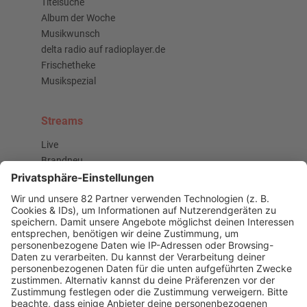
Titelsuche
Album der Woche
Musikwunsch
delta radio auf radioplayer.de
Frischetheke
Musikspezial
Streams
Live
Brandneu
Buzz Beat Boutique
Country
Chartbuster der Woche
Der beste Rockpop reloaded
Deutsch
Deutschrap Klassiker
EDM Dancefloor
Good Vibes
I Love Hamburg