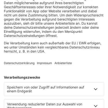
Mallorca Party
Mitsingen
Top 100 Deutschrap
Top 100 Dance
Top 100 Party
Sommer
Unplugged
TikTok Hittracks
Uptempo Banger
Programm
Aktionen
Aktuelles
Zum Nachhören
Nachrichten
Wetter
Blitzer & Verkehr
Programmübersicht