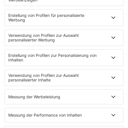
Team
Podcasts
Access All Areas
delta Backstage
Jahrhundertgeschichten
Viva La Social
Mein delta radio
App
DAB+
Alexa Skill
Empfang
Kontakt
Jobs & Praktika
Service