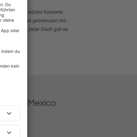
timmung der letzten Konzerte.
"
gecovert und gemeinsam mit
sgemacht: In jeder Stadt gab es
t.
ve From Mexico
 Album?