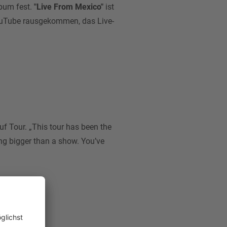
Album fest.
"Live From Mexico"
ist
YouTube rausgekommen, das Live-
 Tour. „This tour has been the
ing bigger than a show. You’ve