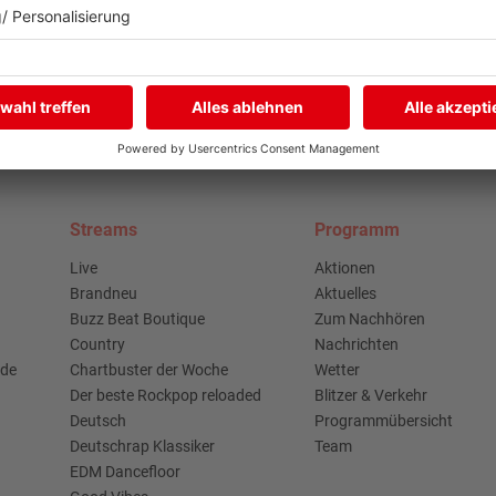
Streams
Programm
Live
Aktionen
Brandneu
Aktuelles
Buzz Beat Boutique
Zum Nachhören
Country
Nachrichten
.de
Chartbuster der Woche
Wetter
Der beste Rockpop reloaded
Blitzer & Verkehr
Deutsch
Programmübersicht
Deutschrap Klassiker
Team
EDM Dancefloor