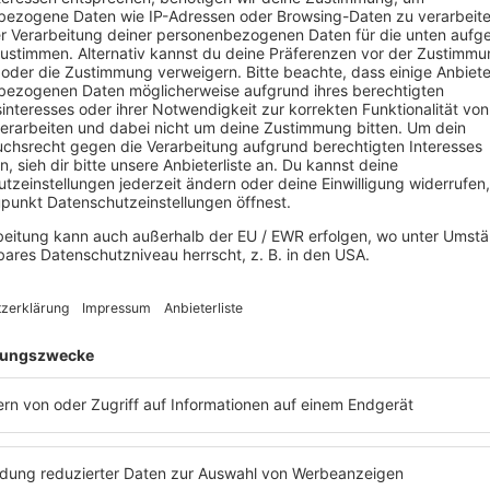
exico)"
gibt es schon jetzt einen ersten Vorgeschmack auf die S
adt hat Dua Lipa unter anderem den Selena-Hit
"Amor Prohibido
performt. Genau solche besonderen Auftritte haben ihre Tour au
ongs, wodurch jeder Abend seinen eigenen Moment bekommen ha
Dua Lipa - Li
Wie viele Tracks hat das
21.