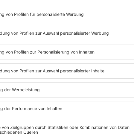
Gibt es Features?
Ja, eins.
Welche Formate gibt es?
CD/Vinyl, digital/Stream