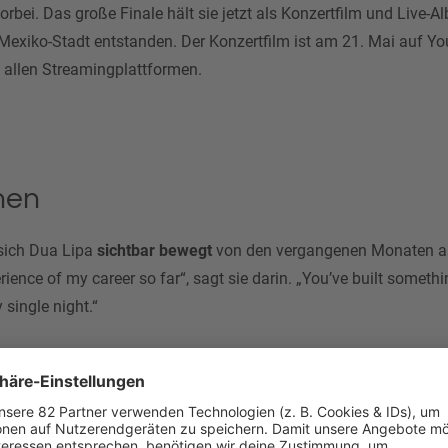
l vorbei. Das große Finale hält sie jetzt als Konzertfilm und Live-
 Mexiko-Stadt entstanden. Der Konzertfilm ist am 21. Mai auf 
 allen Streamingplattformen.
nen
 sich Dua Lipa
sichtbar bewegt
von den vergangenen Monaten auf
erience of my career so far“, sagt sie darin. „You’ve built someth
y single night.“
te auf der Bühne