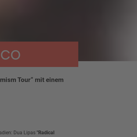
ico
timism Tour“ mit einem
tadien: Dua Lipas
"Radical