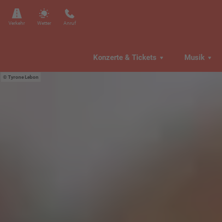
Verkehr
Wetter
Anruf
Konzerte & Tickets
Musik
Tyrone Lebon