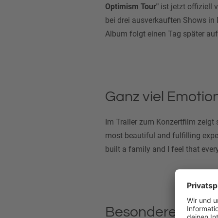
Optimism Tour"
ist jetzt offiziel
bei drei ausverkauften Shows in
Album folgt einen Tag später auf
Ganz viel Emotio
Im Trailer zum Konzertfilm zeigt
most beautiful and fulfilling exp
built a family and I feel that ever
Besondere Momen