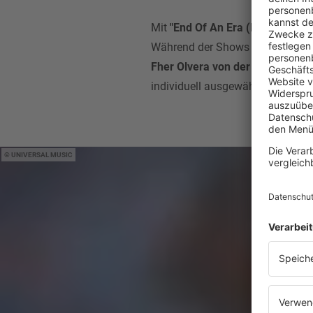
Mit
"End Of An Era (Live From M
Während der Shows in Mexiko-St
Fher Olvera von der Band Maná
individuell ausgewählte Covers
UNIVERSAL MUSIC