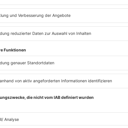
AT HOME
zt abspielen
Ihr habt Lust auf noch mehr 
Dann hört doch gerne in den
ONLY
Stream!
Es läuft:
Steve Aoki, Alle Farben & Icona P
My Friends