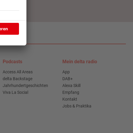
Podcasts
Mein delta radio
Access All Areas
App
delta Backstage
DAB+
Jahrhundertgeschichten
Alexa Skill
Viva La Social
Empfang
Kontakt
Jobs & Praktika