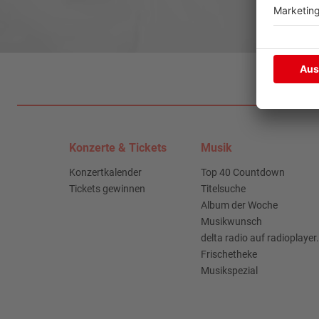
Konzerte & Tickets
Musik
Konzertkalender
Top 40 Countdown
Tickets gewinnen
Titelsuche
Album der Woche
Musikwunsch
delta radio auf radioplayer
Frischetheke
Musikspezial