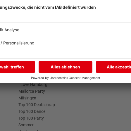
Streams
Programm
Live
Aktionen
Brandneu
Aktuelles
Buzz Beat Boutique
Zum Nachhören
Country
Nachrichten
.de
Chartbuster der Woche
Wetter
Der beste Rockpop reloaded
Blitzer & Verkehr
Deutsch
Programmübersicht
Deutschrap Klassiker
Team
EDM Dancefloor
Good Vibes
I Love Hamburg
Mallorca Party
Mitsingen
Top 100 Deutschrap
Top 100 Dance
Top 100 Party
Sommer