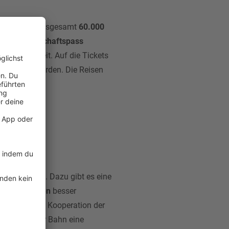
ren Aktion: Insgesamt
60.000
nnte
Freundschaftspass
 Polen bereit. Auf die Tickets
oll gelost werden. Die Reisen
erwegs sein. Dazu gibt es eine
land
und
Polen
besser
ndenheit und Kooperation der
eisen mit der Bahn eine