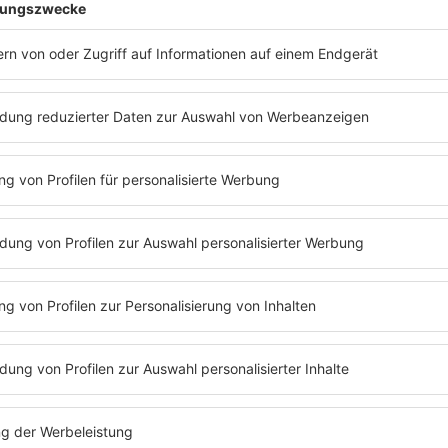
 Frankreich gab es 2023 eine ähnliche Aktion. Damals konnten di
GOOD VIBES
zt abspielen
Was passt zu Freundschaft? R