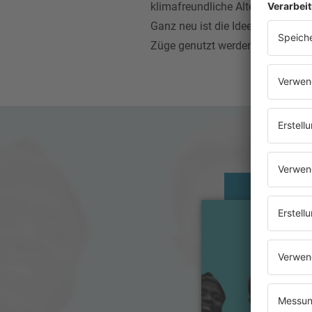
klimafreundliche Alternative ist.
Ganz neu ist die Idee nicht: mit
Züge genutzt werden.
Jet