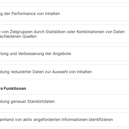
Laune! Die gibt es Non-Stop 
delta Good Vibes Stream
!
Es läuft:
The Greatest Showman mit This 