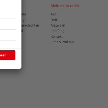
Podcasts
Mein delta radio
Access All Areas
App
delta Backstage
DAB+
Jahrhundertgeschichten
Alexa Skill
Viva La Social
Empfang
Kontakt
Jobs & Praktika