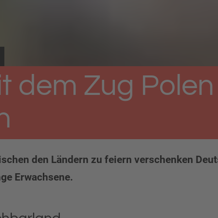
it dem Zug Polen
n
ischen den Ländern zu feiern verschenken Deu
nge Erwachsene.