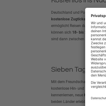
Kostenlos ins Na
Deutschland und Polen feiern d
kostenlose Zugtickets
gehen an 
ermöglicht Reisen durch das jewe
können sich
18- bis 27-Jährige
v
sind dann zwischen
November 2
Sieben Tage flex
Mit dem Freundschaftspass könnt
kostenlose Hin- und Rückfahrt i
kennenlernen, neue
Kontakte
knü
beiden Länder erlebbar werden. 