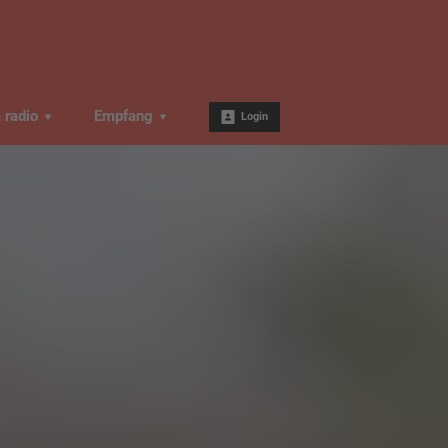
a radio
Empfang
Login