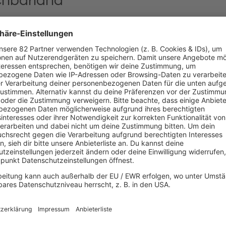
chbarland
as
35. Jubiläum
ihres Nachbarschaftsvertrags mit einer besonde
junge Erwachsene, je 30.000 an die beiden Länder. Der sogena
ilige Nachbarland. Je 30.000 Tickets stehen für Deutschland und
oraussichtlich ab September bewerben, bei zu vielen Anfragen s
026 und Oktober 2027
möglich.
ibel unterwegs
 ihr flexibel an
sieben Reisetage
im jeweiligen Nachbarland unt
m eigenen Land. Junge Menschen sollen mit der Aktion
Deutsch
pfen und Erfahrungen sammeln. Insgesamt soll die enge Verbu
Gleichzeitig möchten die Länder mit dem Angebot zeigen, dass R