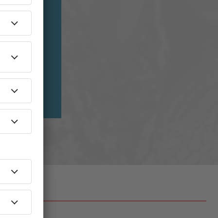
in unserem
Is Me