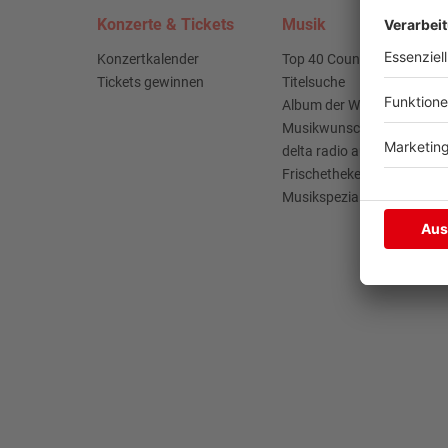
Konzerte & Tickets
Musik
Konzertkalender
Top 40 Countdown
Tickets gewinnen
Titelsuche
Album der Woche
Musikwunsch
delta radio auf radioplayer
Frischetheke
Musikspezial