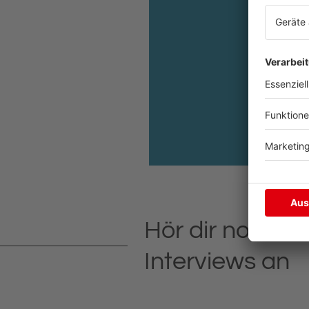
Hör dir noch m
Interviews an