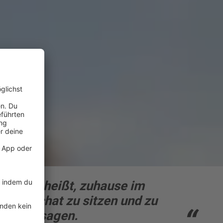
hr 2021 heißt, zuhause im
 Videochat zu sitzen und zu
hen zu sagen.