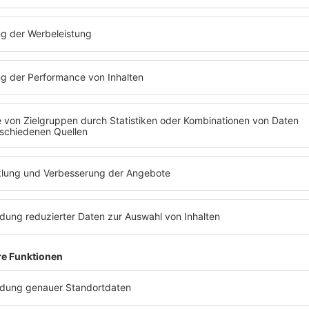
dastand. Aber genau dann
sich nicht gestritten hat,
ist um sich zu lieben - es
JC Stewart - das Inte
JC Stewart ist einer der gehyptesten Musi
werden seine Songs gespielt. "I Need You
Erwartungen übertroffen. Und trotzdem is