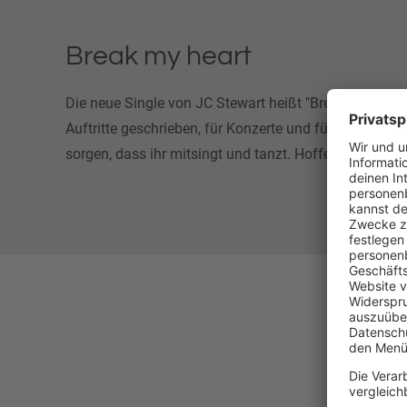
Break my heart
Die neue Single von JC Stewart heißt "Break My Heart"
Auftritte geschrieben, für Konzerte und für Festivals. 
sorgen, dass ihr mitsingt und tanzt. Hoffentlich ist es