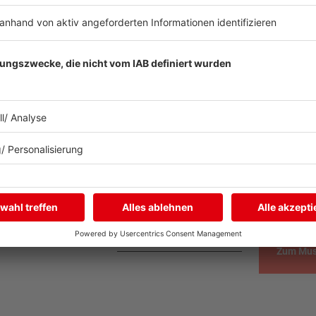
Stewart im Jahr 2021 vor allem eines: ruh
Menschen er in der letzte Woche persönli
wie viele Songs er im Moment pro Woche s
im Interview.
ehr
Zum Mus