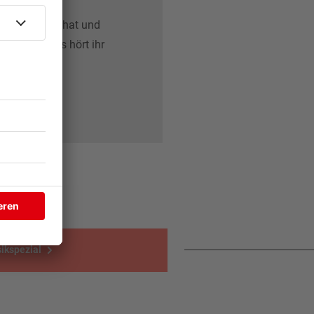
ig! Wie viele
ch getroffen hat und
chreibt, das hört ihr
ikspezial