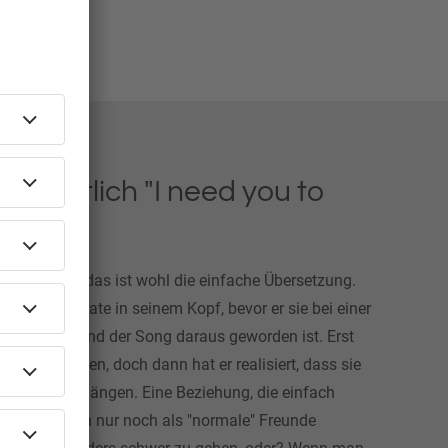
eigentlich "I need you to
ich hasst!" - das ist wohl die einfache Übersetzung.
le sechs Monate in seinem Kopf, bevor er sie bei einer
geteilt hat und der Song daraus geworden ist. Erst
e Worte kamen, doch dann hat er realisiert, dass sie
n zusammenhängen. Eine Beziehung, die einfach
t, bevor man nur noch als "normale" Freunde