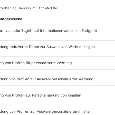
JC Stewart im Interview mit Daniel
Was bedeutet 
hate me"?
"Ich brauche es, dass du m
JC Stewart hatte diese Zei
Studiosession mit anderen 
wusste er nicht, woher dies
wohl mit einer Ex-Freundi
immer weniger geworden is