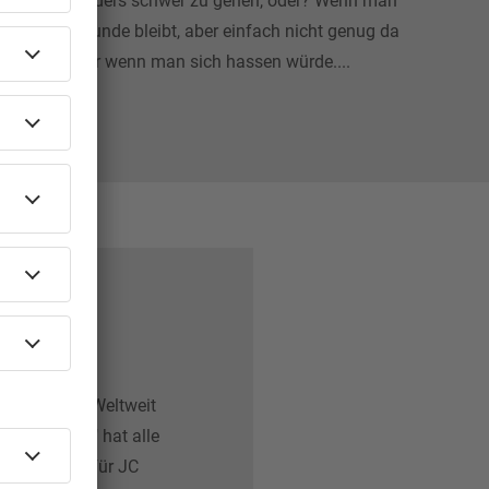
 ist es besonders schwer zu gehen, oder? Wenn man
 wenn man Freunde bleibt, aber einfach nicht genug da
 wäre einfacher wenn man sich hassen würde....
rview
ker aktuell. Weltweit
 To Hate Me" hat alle
t das leben für JC