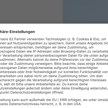
. Der Song ist für Live-
Er soll mitreißen und dafür
 bald wieder soweit!
Popstar zu sein im Ja
Schlafzimmer vor dem
versuchen lustige Sac