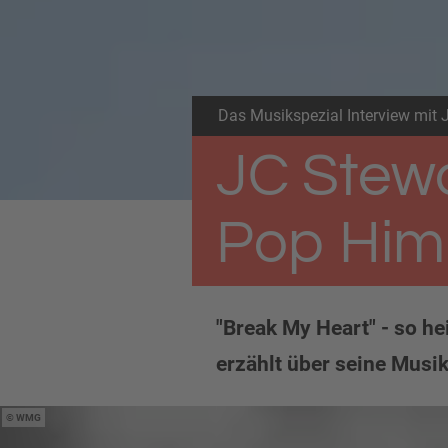
Das Musikspezial Interview mit 
JC Stewa
Pop Him
"Break My Heart" - so he
erzählt über seine Musi
WMG