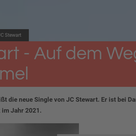
JC Stewart
rt - Auf dem We
mel
ißt die neue Single von JC Stewart. Er ist bei Da
k im Jahr 2021.