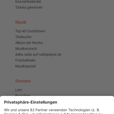
Konzertkalender
Tickets gewinnen
Musik
Top 40 Countdown
Titelsuche
Album der Woche
Musikwunsch
delta radio auf radioplayer.de
Frischetheke
Musikspezial
Streams
Live
Brandneu
Buzz Beat Boutique
Country
Chartbuster der Woche