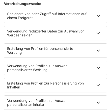
Aktuelles
Zum Nachhören
Nachrichten
Wetter
Blitzer & Verkehr
Programmübersicht
Team
Podcasts
Access All Areas
delta Backstage
Jahrhundertgeschichten
Viva La Social
Mein delta radio
App
DAB+