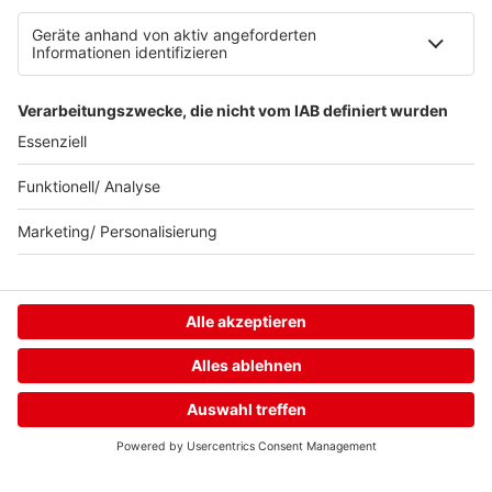
Neuer. Besser.
delta.
Home
Streams
Menü
Login