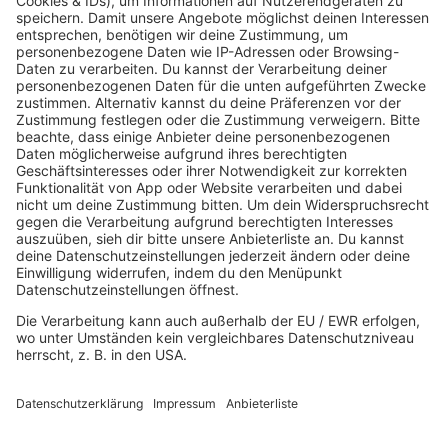
Der beste Rockpop reloaded
Deutsch
Deutschrap Klassiker
EDM Dancefloor
Good Vibes
I Love Hamburg
Mallorca Party
Mitsingen
Top 100 Deutschrap
Top 100 Dance
Top 100 Party
Sommer
Unplugged
TikTok Hittracks
Uptempo Banger
Programm
Aktionen