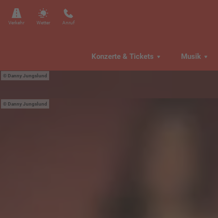
Verkehr
Wetter
Anruf
Konzerte & Tickets
Musik
Danny Jungslund
Danny Jungslund