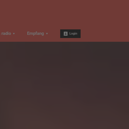
a radio
Empfang
Login