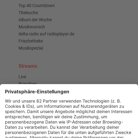
Top 40 Countdown
Titelsuche
Album der Woche
Musikwunsch
delta radio auf radioplayer.de
Frischetheke
Musikspezial
Streams
Live
Brandneu
Buzz Beat Boutique
Country
Chartbuster der Woche
Der beste Rockpop reloaded
Deutsch
Deutschrap Klassiker
EDM Dancefloor