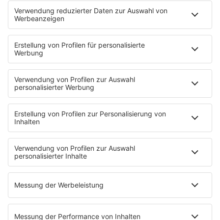
Programmübersicht
Team
Podcasts
Access All Areas
delta Backstage
Jahrhundertgeschichten
Viva La Social
Mein delta radio
App
DAB+
Alexa Skill
Empfang
Kontakt
Jobs & Praktika