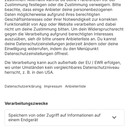
Good Vibes
I Love Hamburg
Mallorca Party
Mitsingen
Top 100 Deutschrap
Top 100 Dance
Top 100 Party
Sommer
Unplugged
TikTok Hittracks
Uptempo Banger
Programm
Aktionen
Aktuelles
Zum Nachhören
Nachrichten
Wetter
Blitzer & Verkehr