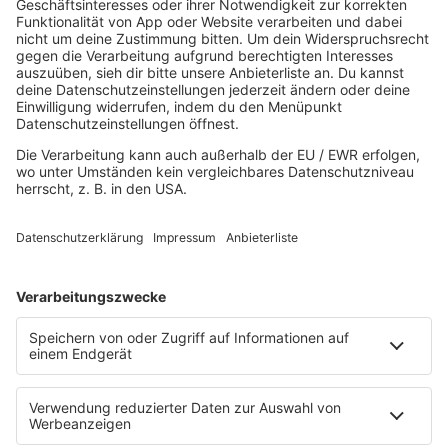
Mitsingen
Top 100 Deutschrap
Top 100 Dance
Top 100 Party
Sommer
Unplugged
TikTok Hittracks
Uptempo Banger
Programm
Aktionen
Aktuelles
Zum Nachhören
Nachrichten
Wetter
Blitzer & Verkehr
Programmübersicht
Team