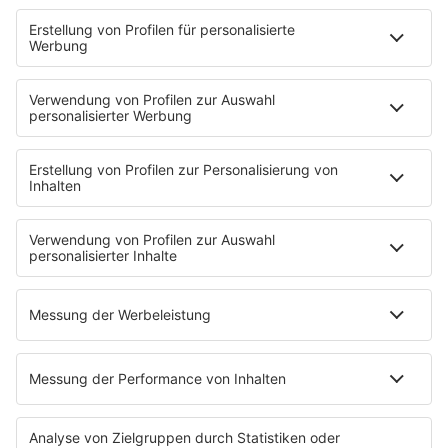
Podcasts
Access All Areas
delta Backstage
Jahrhundertgeschichten
Viva La Social
Mein delta radio
App
DAB+
Alexa Skill
Empfang
Kontakt
Jobs & Praktika
Service
Datenschutz