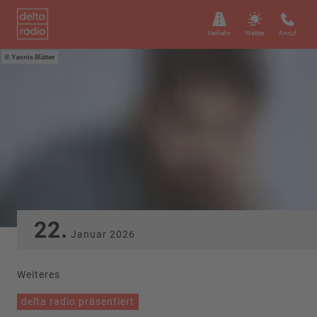
Verkehr
Wetter
Anruf
Yannis Blätter
22.
Januar
2026
Weiteres
delta radio präsentiert