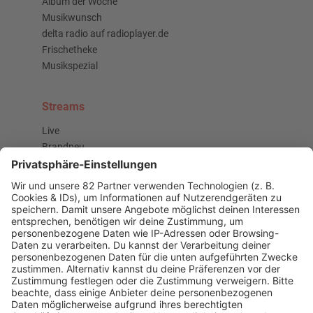
Album der Woche
Musikwunsch
delta radio auf radioplayer.de
Frischetheke
Musikspezial
Streams
Live
Brandneu
Buzz Beat Boutique
Country
Chartbuster der Woche
Der beste Rockpop reloaded
Deutsch
Deutschrap Klassiker
EDM Dancefloor
Good Vibes
I Love Hamburg
Mallorca Party