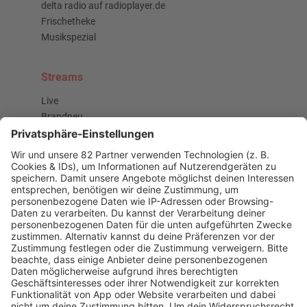
delta radio auf radioplayer.de
Frischetheke
Musikspezial
Streams
Live
Brandneu
Buzz Beat Boutique
Country
Chartbuster der Woche
Der beste Rockpop reloaded
Deutsch
Deutschrap Klassiker
EDM Dancefloor
Good Vibes
I Love Hamburg
Mallorca Party
Mitsingen
Top 100 Deutschrap