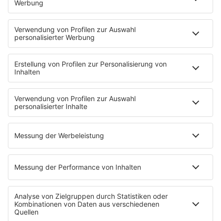
Podcasts
Access All Areas
delta Backstage
Jahrhundertgeschichten
Viva La Social
Mein delta radio
App
DAB+
Alexa Skill
Empfang
Kontakt
Jobs & Praktika
Service
Datenschutz
Datenschutzeinstellungen