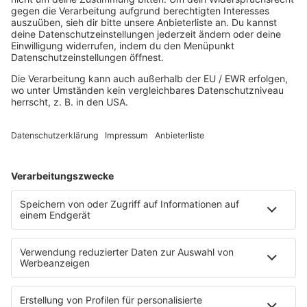
Top 100 Dance
Top 100 Party
Sommer
Unplugged
TikTok Hittracks
Uptempo Banger
Programm
Aktionen
Aktuelles
Zum Nachhören
Nachrichten
Wetter
Blitzer & Verkehr
Programmübersicht
Team