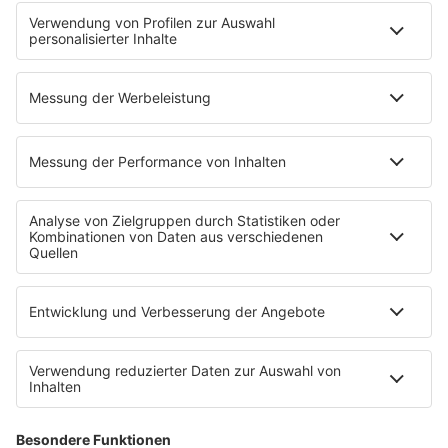
App
DAB+
Alexa Skill
Empfang
Kontakt
Jobs & Praktika
Service
Datenschutz
Datenschutzeinstellungen
Impressum
Teilnahmebedingungen
Nutzungsbedingungen
Stromvergleich
Werbung buchen
Moderatoren buchen