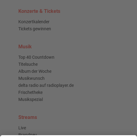
Konzerte & Tickets
Konzertkalender
Tickets gewinnen
Musik
Top 40 Countdown
Titelsuche
Album der Woche
Musikwunsch
delta radio auf radioplayer.de
Frischetheke
Musikspezial
Streams
Live
Brandneu