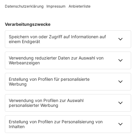
Programm
Aktionen
Aktuelles
Zum Nachhören
Nachrichten
Wetter
Blitzer & Verkehr
Programmübersicht
Team
Podcasts
Access All Areas
delta Backstage
Jahrhundertgeschichten
Viva La Social
Mein delta radio