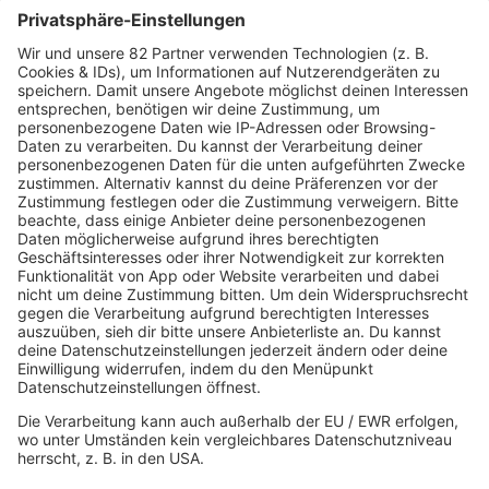
Buzz Beat Boutique
Country
Chartbuster der Woche
Der beste Rockpop reloaded
Deutsch
Deutschrap Klassiker
EDM Dancefloor
Good Vibes
I Love Hamburg
Mallorca Party
Mitsingen
Top 100 Deutschrap
Top 100 Dance
Top 100 Party
Sommer
Unplugged
TikTok Hittracks
Uptempo Banger