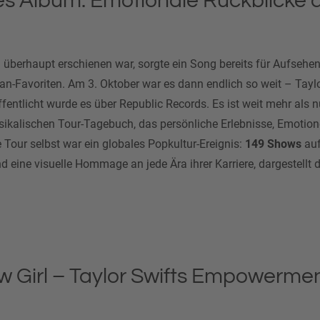
es Album: Emotionale Rückblicke 
 überhaupt erschienen war, sorgte ein Song bereits für Aufsehe
Fan-Favoriten. Am 3. Oktober war es dann endlich so weit – Tayl
ffentlicht wurde es über Republic Records. Es ist weit mehr als nu
usikalischen Tour-Tagebuch, das persönliche Erlebnisse, Emoti
e Tour selbst war ein globales Popkultur-Ereignis:
149 Shows
au
d eine visuelle Hommage an jede Ära ihrer Karriere, dargestellt 
w Girl – Taylor Swifts Empowermen