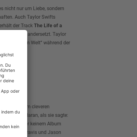
 es nicht nur um Liebe, sondern
aften. Auch Taylor Swifts
erhält der Track
The Life of a
siness auseinandersetzt. Taylor
erenden inneren Welt“ während der
Eggs
sen und einem cleveren
ken gerade daran, als sie sagte:
rbe, die bisher keinem Album
ch teaserten Travis und Jason