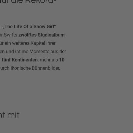
auf die Rekord-
n:
„The Life Of a Show Girl“
or Swifts
zwölftes Studioalbum
r ein weiteres Kapitel ihrer
onen und intime Momente aus der
f
fünf Kontinenten
, mehr als
10
durch ikonische Bühnenbilder,
t mit