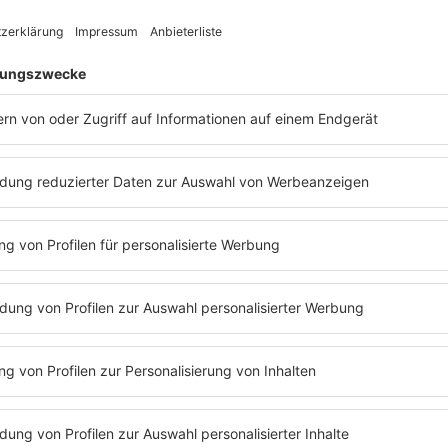
hts einen prominenten Gast an – auf einem ebenfalls orangefar
 Swifts Website ab. Punkt Mitternacht wurde ein Audio-Clip veröff
stätigte. Die vollständige Podcast-Folge folgte am nächsten Tag