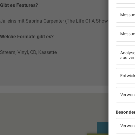
Gibt es Features?
Ja, eins mit Sabrina Carpenter (The Life Of A Show Girl)
Welche Formate gibt es?
Stream, Vinyl, CD, Kassette