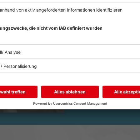
MITSINGEN
zt abspielen
Die besten Songs von Taylor
anderen Powerfrauen wie Dua
in unserem delta
Mitsingen
S
Es läuft:
Backstreet Boys mit I Want It Th