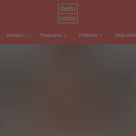
Streams
Programm
Podcasts
Mein delt