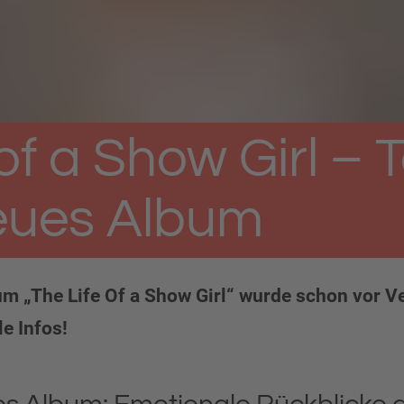
of a Show Girl – 
neues Album
um „The Life Of a Show Girl“ wurde schon vor V
le Infos!