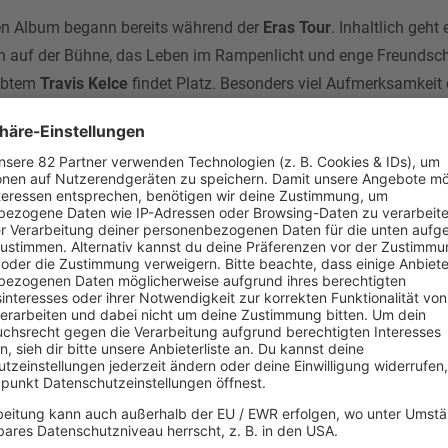
uen Album begann bereits während der
Eras Tour
. Inhaltlich geht
n auf der Bühne, das Leben im Rampenlicht und enge Freundsch
lobtem
Travis Kelce
findet Platz. Besonders viel Aufmerksamkeit 
ina Carpenter
, das sich mit Vorurteilen über Frauen im Showbu
m als einen Blick
hinter die Kulissen
ihrer „lebendigen, elektrisi
t typischem Taylor-Swift-Easter-
 neuen Albums lief ab wie gewohnt: mit geheimnisvollen Hinwei
veröffentlichte ihr Team zwölf Tour-Fotos mit der Caption: „Den
a…‘“. Swift trug dabei auffällig
orangefarbene Outfits
– eine Fa
ten das als eindeutigen Hinweis auf ein neues Projekt. Zeitglei