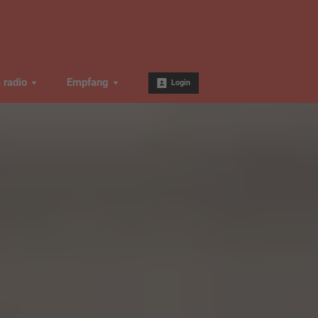
a radio
Empfang
Login