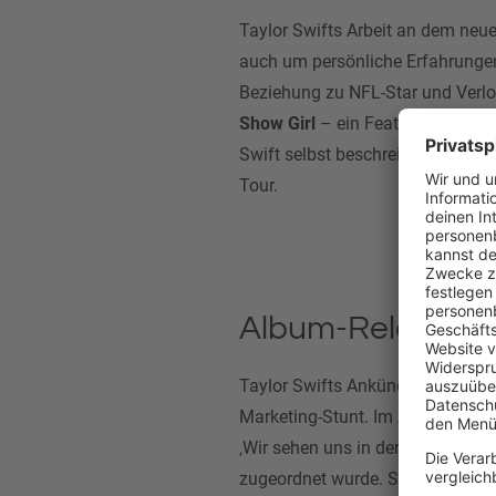
Taylor Swifts Arbeit an dem ne
auch um persönliche Erfahrunge
Beziehung zu NFL-Star und Ver
Show Girl
– ein Feature mit
Sabr
Swift selbst beschreibt das Albu
Tour.
Album-Release mi
Taylor Swifts Ankündigung ihres
Marketing-Stunt. Im August 2025 
‚Wir sehen uns in der nächsten Är
zugeordnet wurde. Swifties werte