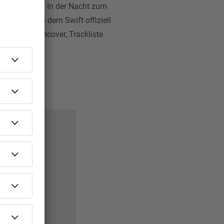
benen Cover. In der Nacht zum
entlicht, in dem Swift offiziell
 – mit Albumcover, Trackliste