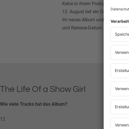
Kelce in ihrem Podcast New Heig
12. August lief ein Countdown auf
ihr neues Album und den Titel be
und Release-Datum.
The Life Of a Show Girl
Wie viele Tracks hat das Album?
12