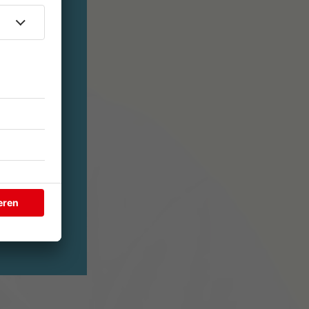
 Swift und
 Lipa gibt's
tream!
at Way