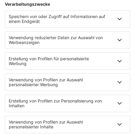
Aktuelles
Zum Nachhören
Nachrichten
Wetter
Blitzer & Verkehr
Programmübersicht
Team
Podcasts
Access All Areas
delta Backstage
Jahrhundertgeschichten
Viva La Social
Mein delta radio
App
DAB+