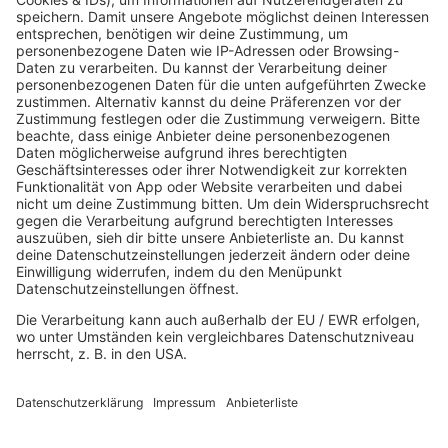
Der beste Rockpop reloaded
Deutsch
Deutschrap Klassiker
EDM Dancefloor
Good Vibes
I Love Hamburg
Mallorca Party
Mitsingen
Top 100 Deutschrap
Top 100 Dance
Top 100 Party
Sommer
Unplugged
TikTok Hittracks
Uptempo Banger
Programm
Aktionen