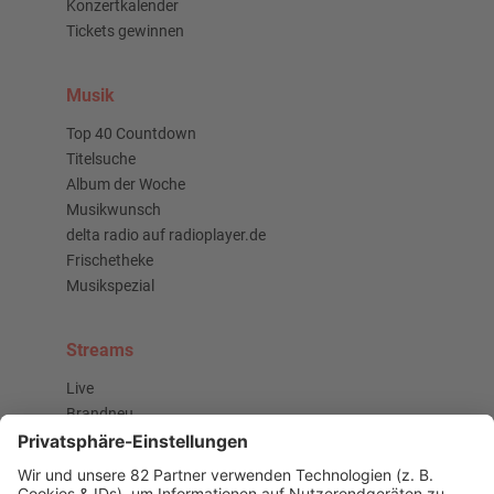
Konzertkalender
Tickets gewinnen
Musik
Top 40 Countdown
Titelsuche
Album der Woche
Musikwunsch
delta radio auf radioplayer.de
Frischetheke
Musikspezial
Streams
Live
Brandneu
Buzz Beat Boutique
Country
Chartbuster der Woche