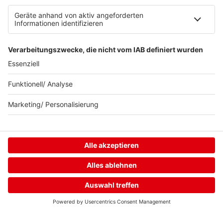
Neuer. Besser.
delta.
Home
Streams
Menü
Login