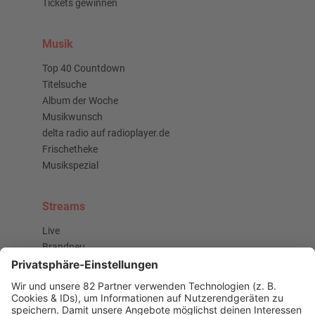
Tickets gewinnen
Musik
Top 40 Countdown
Titelsuche
Album der Woche
Musikwunsch
delta radio auf radioplayer.de
Frischetheke
Musikspezial
Streams
Live
Brandneu
Buzz Beat Boutique
Country
Chartbuster der Woche
Der beste Rockpop reloaded