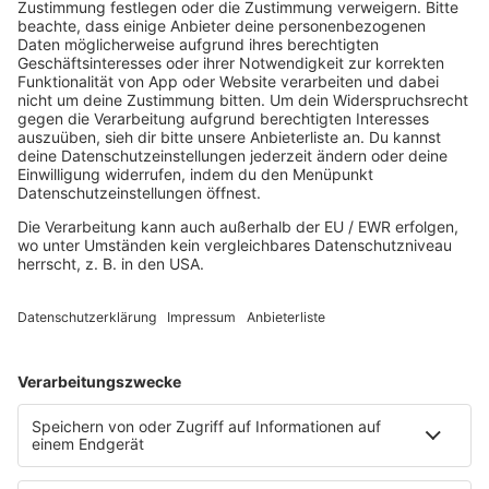
I Love Hamburg
Mallorca Party
Mitsingen
Top 100 Deutschrap
Top 100 Dance
Top 100 Party
Sommer
Unplugged
TikTok Hittracks
Uptempo Banger
Programm
Aktionen
Aktuelles
Zum Nachhören
Nachrichten
Wetter
Blitzer & Verkehr