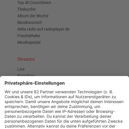
Top 40 Countdown
Titelsuche
Album der Woche
Musikwunsch
delta radio auf radioplayer.de
Frischetheke
Musikspezial
Streams
Live
Brandneu
Buzz Beat Boutique
Country
Chartbuster der Woche
Der beste Rockpop reloaded
Deutsch
Deutschrap Klassiker
EDM Dancefloor
Good Vibes