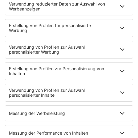
Programmübersicht
Team
Podcasts
Access All Areas
delta Backstage
Jahrhundertgeschichten
Viva La Social
Mein delta radio
App
DAB+
Alexa Skill
Empfang
Kontakt
Jobs & Praktika