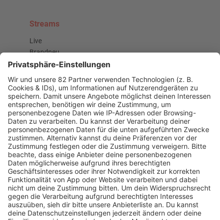
Streams
Live
Brandneu
Buzz Beat Boutique
Country
Chartbuster der Woche
Der beste Rockpop reloaded
Deutsch
Deutschrap Klassiker
EDM Dancefloor
Good Vibes
I Love Hamburg
Mallorca Party
Mitsingen
Top 100 Deutschrap
Top 100 Dance
Top 100 Party