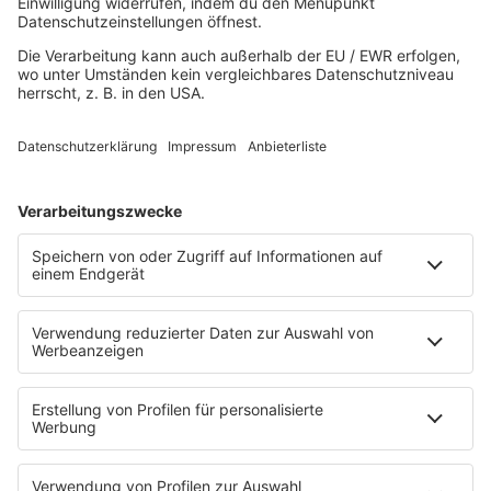
Sommer
Unplugged
TikTok Hittracks
Uptempo Banger
Programm
Aktionen
Aktuelles
Zum Nachhören
Nachrichten
Wetter
Blitzer & Verkehr
Programmübersicht
Team
Podcasts
Access All Areas
delta Backstage