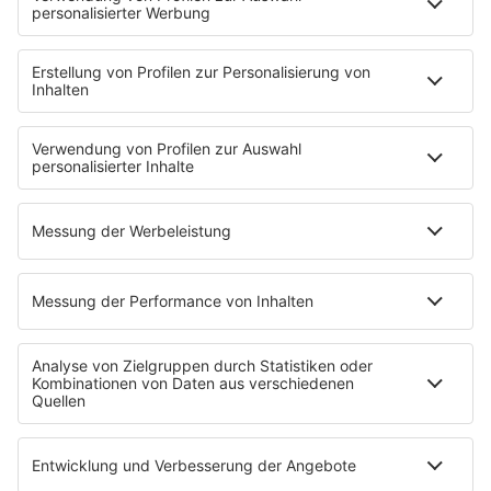
Jahrhundertgeschichten
Viva La Social
Mein delta radio
App
DAB+
Alexa Skill
Empfang
Kontakt
Jobs & Praktika
Service
Datenschutz
Datenschutzeinstellungen
Impressum
Teilnahmebedingungen
Nutzungsbedingungen