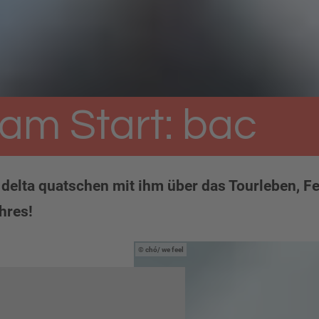
am Start: bac
i delta quatschen mit ihm über das Tourleben, 
hres!
chó/ we feel