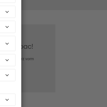
iew mit bac!
etroffen - kurz vorm