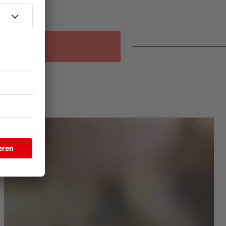
ikspezial
FKP Scorpio