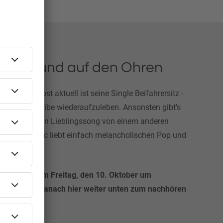
nem Sound auf den Ohren
on ihm selbst aktuell ist seine Single Beifahrersitz -
rüheren Cro-Vibe wiederaufzuleben. Ansonsten gibt's
en Ohren: sein Lieblingssong von einem anderen
 von ssam. bac liebt einfach melancholischen Pop und
ac hört ihr am Freitag, den 10. Oktober um
spezial und danach hier weiter unten zum nachhören