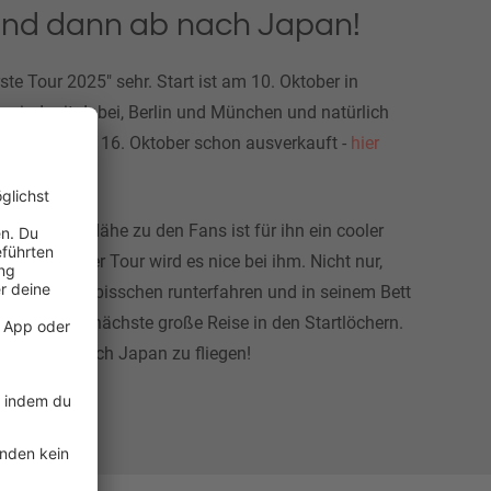
und dann ab nach Japan!
rste Tour 2025" sehr. Start ist am 10. Oktober in
te sind mit dabei, Berlin und München und natürlich
Mojo Club am 16. Oktober schon ausverkauft -
hier
en Tickets!
or allem die Nähe zu den Fans ist für ihn ein cooler
auch nach der Tour wird es nice bei ihm. Nicht nur,
iven Zeit ein bisschen runterfahren und in seinem Bett
eht auch die nächste große Reise in den Startlöchern.
s nämlich nach Japan zu fliegen!