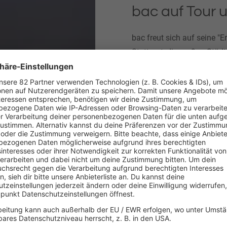
bac auf Tour 
bac freut sich auf seine "E
Stuttgart, die großen Städ
Hamburg! An sich ist der 
kriegt ihr bei uns die letzt
bac freut sich auf euch - v
Bestandteil der Tour. Aber 
dass er da nach der intens
liegen kann, sondern es st
Sein absoluter Traum ist e