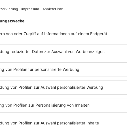
bac mit eige
Der Lieblingssong von bac v
bac hat da versucht, den f
bei bac underground auf d
Künstler ist Herzfrequenz
emotionalen Indie Sound!
Das ganze Interview mit b
19:45 Uhr im delta Musik