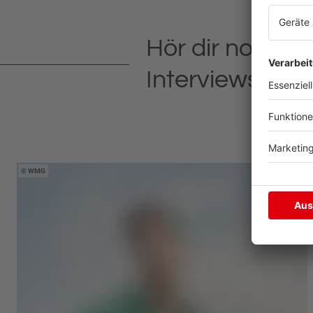
Hör dir noch m
Interviews an
WMG