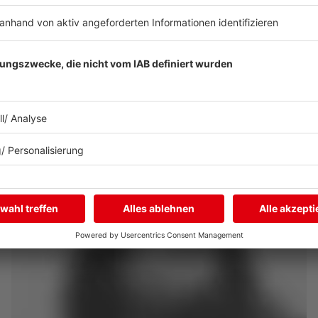
ehr
Zum Mus
Vitali Gelwich