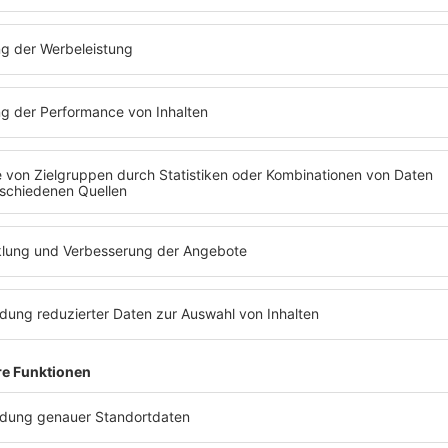
Hier gibt's das Interv
Leo hat bac auf dem Funhouse Festival g
Gig!