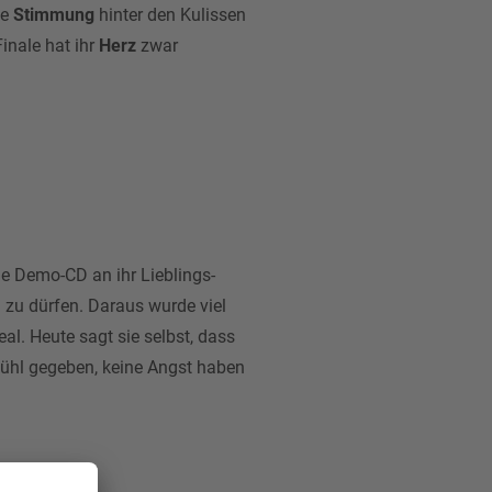
ie
Stimmung
hinter den Kulissen
Finale hat ihr
Herz
zwar
e Demo-CD an ihr Lieblings-
 zu dürfen. Daraus wurde viel
. Heute sagt sie selbst, dass
Gefühl gegeben, keine Angst haben