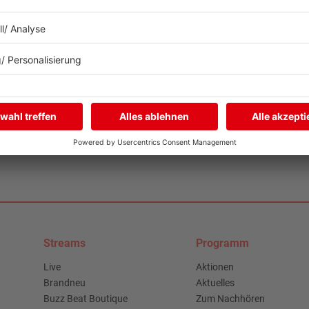
seinem bisher persönlichsten Album
gekommen ist, hört ihr hier im Talk mit
Daniel!
mehr lesen
Streams
Programm
Live
Aktionen
Brandneu
Aktuelles
Buzz Beat Boutique
Zum Nachhören