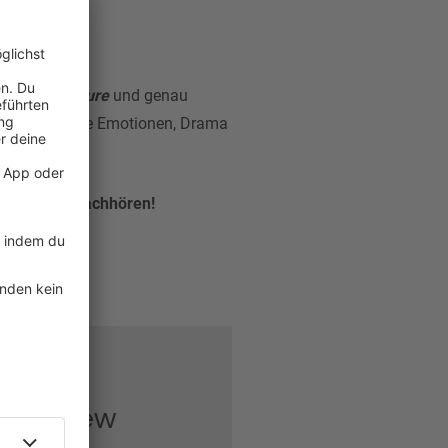
t den Titel
Pure
und genau
e gerade große Emotionen, Drama
 gewesen.
h hier zum Nachhören!
Interview