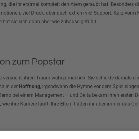
ng, die ihr erstmal komplett den Atem geraubt hat. Besonders d
 Emotionen, viel Druck, aber auch extrem viel Support. Kurz vorm 
e hat sie sich dann aber wie zuhause gefühlt.
ion zum Popstar
a versucht, ihren Traum wahrzumachen. Sie schickte damals ein
ch in der
Hoffnung
, irgendwann die Hymne vor dem Spiel singen
emo bei einem Management – und Delta bekam ihren ersten Deal
 wie ihre Karriere läuft. Ihre Eltern hätten ihr aber immer das 