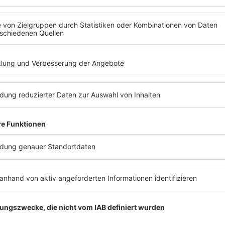
Das Musikspezial mit Sido
Sido bringt mit „Paul“
sein bereits 9. Album
raus
Sido ist einer der ganz Großen im
deutschen Musikgeschäft. Wie es zu