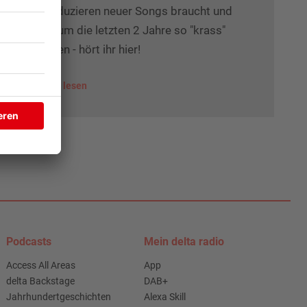
Produzieren neuer Songs braucht und
warum die letzten 2 Jahre so "krass"
waren - hört ihr hier!
mehr lesen
Podcasts
Mein delta radio
Access All Areas
App
delta Backstage
DAB+
Jahrhundertgeschichten
Alexa Skill