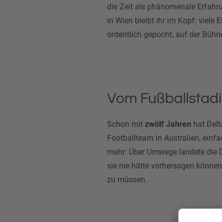
die Zeit als phänomenale Erfahru
in Wien bleibt ihr im Kopf: viele
ordentlich gepocht, auf der Bühn
Vom Fußballstad
Schon mit
zwölf Jahren
hat Delt
Footballteam in Australien, einfa
mehr: Über Umwege landete die D
sie nie hätte vorhersagen können,
zu müssen.