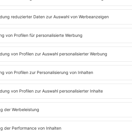
mit Delta Goodrem an
ehr
Zum Mus
Vitali Gelwich