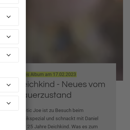
Neues Album am 17.02.2023
Deichkind - Neues vom
Dauerzustand
Kryptic Joe ist zu Besuch beim
Musikspezial und schnackt mit Daniel
über 25 Jahre Deichkind. Was es zum