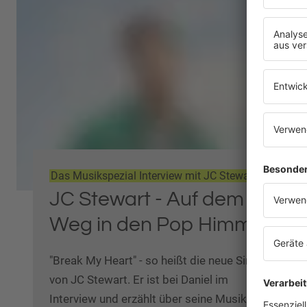
Das Musikspezial Interview mit JC Stewart
JC Stewart - Auf dem
Weg in den Pop Himmel
"Break My Heart" - so heißt die neue Single
von JC Stewart. Er ist bei Daniel im
Interview und erzählt über seine Musik im