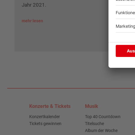
Jahr 2021.
mehr lesen
Konzerte & Tickets
Musik
Konzertkalender
Top 40 Countdown
Tickets gewinnen
Titelsuche
Album der Woche