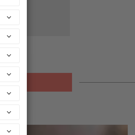
!
ikspezial
FKP Scorpio