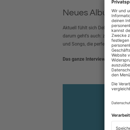
Neues Album, neu
Aktuell fühlt sich Delta laut eig
darum geht’s auch: zurück zum e
und Songs, die perfekt für eine 
Das ganze Interview mit Delta G