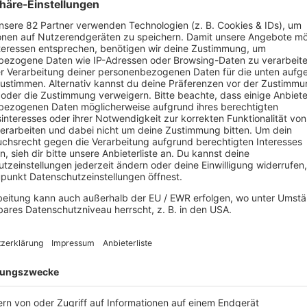
es Kapitel
ener Aussage so sehr sie selbst wie noch nie. Ihr neues Album träg
igenen Ich, weg von äußeren Erwartungen. Musikalisch liebt si
Liveshow sind. Ihr ESC-Song
Eclipse
sei dafür der perfekte Start
oodrem hört ihr am 26. Juni ab 19:40 Uhr bei delta und danac
Hört euch das ganze 