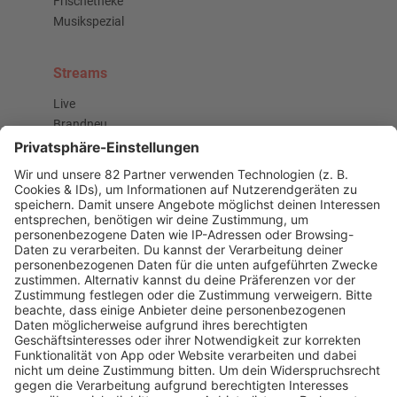
Frischetheke
Musikspezial
Streams
Live
Brandneu
Buzz Beat Boutique
Country
Chartbuster der Woche
Der beste Rockpop reloaded
Deutsch
Deutschrap Klassiker
EDM Dancefloor
Good Vibes
I Love Hamburg
Mallorca Party
Mitsingen
Top 100 Deutschrap
Top 100 Dance