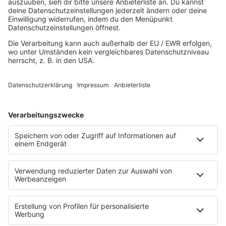
Top 100 Party
Sommer
Unplugged
TikTok Hittracks
Uptempo Banger
Programm
Aktionen
Aktuelles
Zum Nachhören
Nachrichten
Wetter
Blitzer & Verkehr
Programmübersicht
Team
Podcasts