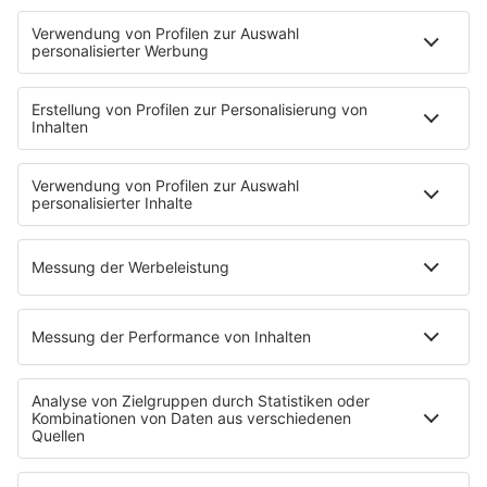
Access All Areas
delta Backstage
Jahrhundertgeschichten
Viva La Social
Mein delta radio
App
DAB+
Alexa Skill
Empfang
Kontakt
Jobs & Praktika
Service
Datenschutz
Datenschutzeinstellungen
Impressum
Teilnahmebedingungen